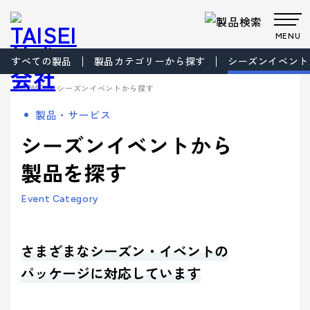
MENU
すべての製品
製品カテゴリーから探す
シーズンイベント
製品・サービス
>
HOME
シーズンイベントから探す
Products
Company
About us
Work
製品・サービス
サステナビ
サステナビ
ビジョン
共育方針
Environment
製品・
会社案
事業案
製品カテゴリから製品を探す
事業案内
シーズンイベントから
リティ
リティ
パッケー
ごあいさつ
パッケージ
TAISEIで働
プロダク
フィロソフ
プロダクト
脱プラ製
プロモーシ
企業文
ジ
事業
く人たち
トップメッ
ト
ィ
事業
品
基本方針
ョン事業
特殊加
サービ
内
内
製品を探す
社内イベン
工・装飾
セージ
- パッケージ
- プロダクト
化
> パッケージ事業
ト・研修・
ス
会社案内
福利厚生
- 脱プラ製品
- 特殊加工・装飾
Sustainability
企業概要
沿革
方針
> プロダクト事業
Event Category
デザイン事
マテリアル
ブランド事
サステ
- デザイン
- プロモーション
会社案内を詳しく見る
> プロモーション事業
デザイン
業
事業
ブランド
業
マテリア
事業案内
> ごあいさつ
企業文化
企業文化を詳しく見る
プロモー
ル
- ブランド
- マテリアル
ナビリ
拠点情報
> デザイン事業
さまざまなシーズン・イベントの
> コーポレートアイデンティティについて
ション
製品カテ
- アッセンブリー
> マテリアル事業
ティ
パートナ
パッケージに対応しています
ゴリーか
> フィロソフィ
> TAISEIで働く人たち
サステナビリティへの
ー募集
ら探す
> ブランド事業
> ビジョン
への取
マテリアリ
Environment
> 社内イベント・研修・福利厚生
取り組み
シーズンイベントから製品を探す