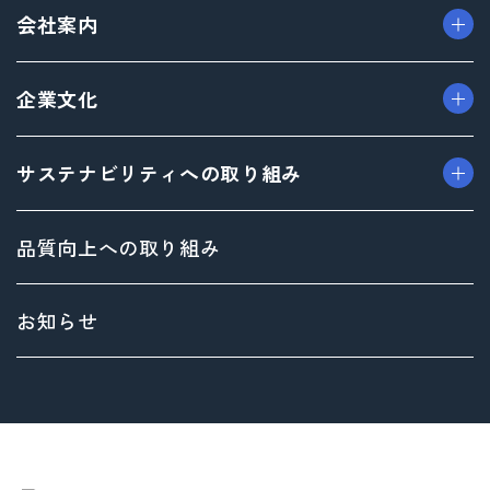
> パッケージ事業
会社案内
> プロダクト事業
> プロモーション事業
> ごあいさつ（トップメッセージ）
企業文化
> デザイン事業
> フィロソフィ
> マテリアル事業
> ビジョン
> TAISEIで働く人たち
サステナビリティへの取り組み
> ブランド事業
> 企業概要
> 社内イベント・研修・福利厚生
> 沿革
> 共育方針
トップメッセージ
品質向上への取り組み
> 方針
サステナビリティ基本方針
> 拠点情報
マテリアリティ（重要課題）とSDGs
お知らせ
Environment（環境）への取り組み
Social（社会）への取り組み
Governance（ガバナンス）への取り組み