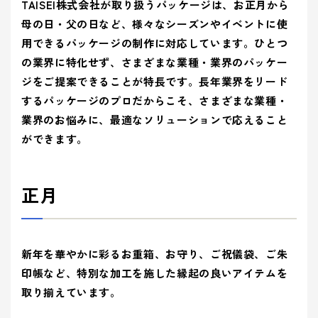
ティ(重要
(環境)
TAISEI株式会社が取り扱うパッケージは、お正月から
> 企業概要
> 共育方針
り組み
アッセン
課題)
への取り組
シーズン
母の日・父の日など、様々なシーズンやイベントに使
ブリー
> 沿革
- 正月
とSDGs
- バレンタインデー
> トップメッセージ
イベント
事業案内を詳しく知る
用できるパッケージの制作に対応しています。ひとつ
品質向上への取り組み
> 方針
から探す
- ひなまつり・子供の日
- ホワイトデー
> サステナビリティ基本方針
の業界に特化せず、さまざまな業種・業界のパッケー
> 拠点情報
- 卒業式・入学式
- 母の日・父の日
ジをご提案できることが特長です。長年業界をリード
サステナ
> マテリアリティ(重要課題) とSDGs
み
業種から
ビリティ
するパッケージのプロだからこそ、さまざまな業種・
- 夏イベント
- ハロウィン
コーポレートロゴ
> Environment (環境) への取り組み
探す
への取り
業界のお悩みに、最適なソリューションで応えること
- クリスマス
> Social (社会) への取り組み
お知らせ
組み
ができます。
> Governance (ガバナンス) への取り組み
Social (社
Governance
展示会情報
業種から製品を探す
品質向上
会)
(ガバナン
正月
よくある質問
への取り組
ス)
への取り
- ビューティ
- ファッション
への取り組
組み
パートナー募集
- フード
製品・サービスを見る
- ヘルスケア
新年を華やかに彩るお重箱、お守り、ご祝儀袋、ご朱
- エンターテインメント
- ライフスタイル
み
印帳など、特別な加工を施した縁起の良いアイテムを
- トラベル
- スタディ
み
取り揃えています。
- パブリック