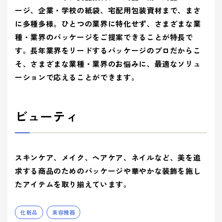
ティ(重要
(環境)
> 企業概要
> 共育方針
り組み
アッセン
ージ、企業・学校の紙袋、宅配用包装資材まで、まさ
課題)
への取り組
シーズン
ブリー
> 沿革
- 正月
に多種多様。ひとつの業界に特化せず、さまざまな業
とSDGs
- バレンタインデー
> トップメッセージ
イベント
事業案内を詳しく知る
品質向上への取り組み
> 方針
種・業界のパッケージをご提案できることが特長で
から探す
- ひなまつり・子供の日
- ホワイトデー
> サステナビリティ基本方針
す。長年業界をリードするパッケージのプロだからこ
> 拠点情報
- 卒業式・入学式
- 母の日・父の日
サステナ
> マテリアリティ(重要課題) とSDGs
そ、さまざまな業種・業界のお悩みに、最適なソリュ
み
業種から
ビリティ
- 夏イベント
- ハロウィン
コーポレートロゴ
> Environment (環境) への取り組み
ーションで応えることができます。
探す
への取り
- クリスマス
> Social (社会) への取り組み
お知らせ
組み
> Governance (ガバナンス) への取り組み
ビューティ
Social (社
Governance
展示会情報
業種から製品を探す
品質向上
会)
(ガバナン
よくある質問
への取り組
ス)
への取り
- ビューティ
- ファッション
への取り組
組み
パートナー募集
スキンケア、メイク、ヘアケア、ネイルなど、美を追
- フード
製品・サービスを見る
- ヘルスケア
求する商品のためのパッケージや華やかな装飾を施し
- エンターテインメント
- ライフスタイル
たアイテムを取り揃えています。
み
- トラベル
- スタディ
み
- パブリック
化粧品
美容機器