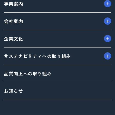
事業案内
> パッケージ事業
会社案内
> プロダクト事業
> プロモーション事業
> ごあいさつ（トップメッセージ）
企業文化
> デザイン事業
> フィロソフィ
> マテリアル事業
> ビジョン
> TAISEIで働く人たち
サステナビリティへの取り組み
> ブランド事業
> 企業概要
> 社内イベント・研修・福利厚生
> 沿革
> 共育方針
トップメッセージ
品質向上への取り組み
> 方針
サステナビリティ基本方針
> 拠点情報
マテリアリティ（重要課題）とSDGs
お知らせ
Environment（環境）への取り組み
Social（社会）への取り組み
Governance（ガバナンス）への取り組み