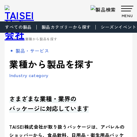
MENU
すべての製品
製品カテゴリーから探す
シーズンイベント
製品・サービス
>
HOME
業種から製品を探す
Products
Company
About us
Work
製品・サービス
サステナビ
サステナビ
ビジョン
共育方針
Environment
製品・
会社案
事業案
製品カテゴリから製品を探す
事業案内
業種から製品を探す
リティ
リティ
パッケー
ごあいさつ
パッケージ
TAISEIで働
プロダク
フィロソフ
プロダクト
脱プラ製
プロモーシ
企業文
ジ
事業
く人たち
トップメッ
ト
ィ
事業
品
基本方針
ョン事業
特殊加
サービ
内
内
社内イベン
工・装飾
セージ
- パッケージ
- プロダクト
化
Industry category
> パッケージ事業
ト・研修・
ス
会社案内
福利厚生
- 脱プラ製品
- 特殊加工・装飾
Sustainability
企業概要
沿革
方針
> プロダクト事業
デザイン事
マテリアル
ブランド事
サステ
- デザイン
- プロモーション
さまざまな業種・業界の
会社案内を詳しく見る
> プロモーション事業
デザイン
業
事業
ブランド
業
マテリア
事業案内
> ごあいさつ
企業文化
企業文化を詳しく見る
プロモー
ル
- ブランド
- マテリアル
ナビリ
パッケージに対応しています
拠点情報
> デザイン事業
> コーポレートアイデンティティについて
ション
製品カテ
- アッセンブリー
> マテリアル事業
ティ
パートナ
ゴリーか
> フィロソフィ
> TAISEIで働く人たち
サステナビリティへの
ー募集
TAISEI株式会社が取り扱うパッケージは、アパレルの
ら探す
> ブランド事業
> ビジョン
への取
マテリアリ
Environment
> 社内イベント・研修・福利厚生
取り組み
シーズンイベントから製品を探す
ショッパーから、食品飲料、日用品・衛生用品パッケ