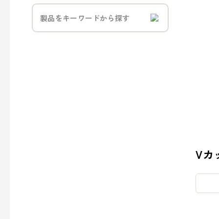
- トラベル
- パブリック
事業案内
> パッケージ事業
> プロダクト事業
> プロモーション事業
Vカ
> デザイン事業
> マテリアル事業
> ブランド事業