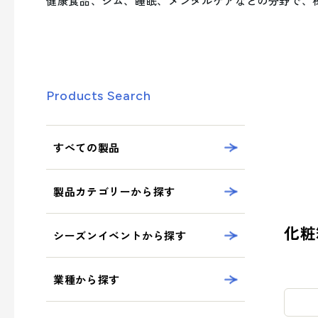
への取り組み
健康食品、ジム、睡眠、メンタルケアなどの分野で、
業種から探す
シーズンイベントから製品を探す
事業案内を詳しく知る
サステナビリティへの取り組み
- 正月
Products Search
- ひなまつり・子供の日
品質向上への取り組み
- 卒業式・入学式
製品・サービスを見る
- 夏イベント
すべての製品
- クリスマス
製品カテゴリーから探す
業種から製品を探す
化粧
シーズンイベントから探す
- ビューティ
業種から探す
- フード
- エンターテインメント