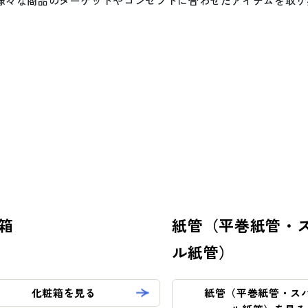
様々な商品のターゲットやコンセプトに合わせたアイテムを取り
とSDGs
- バレンタインデー
へ
- ホワイトデー
- 母の日・父の日
Social (社会)
G
- ハロウィン
への取り組み
へ
箱
紙管（平巻紙管・
ル紙管）
- ファッション
- ヘルスケア
化粧箱を見る
紙管（平巻紙管・ス
- ライフスタイル