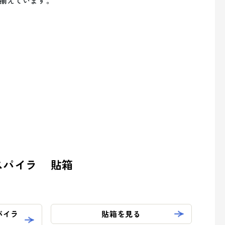
揃えています。
の取り組み
overnance (ガバナンス)
の取り組み
スパイラ
貼箱
パイラ
貼箱を見る