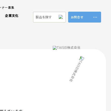
トナー募集
企業文化
お問合せ
ステナビリティ
ラ製品
ビジョン
プロモーション事業
共育方針
特殊加工・装飾
福利厚生
ンド
方針
ブランド事業
マテリアル
本方針
vironment (環境)