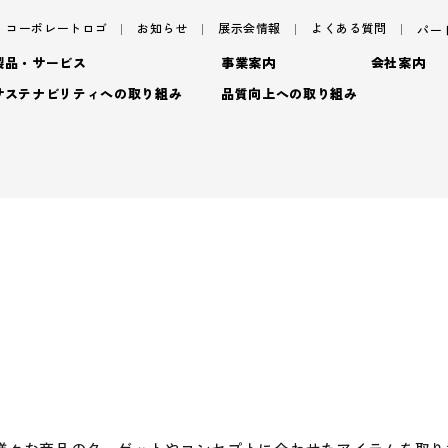
コーポレートロゴ
お知らせ
展示会情報
よくある質問
パー
製品・サービス
事業案内
会社案内
サステナビリティへの取り組み
品質向上への取り組み
サステナビリティ
サ
パッケージ
ごあいさつ
パッケージ事業
TAISEIで働く人たち
プロダクト
フィロソフィ
プロダクト事業
脱プ
社内イベント・研修・
- プロダクト
デザイン
企業概要
デザイン事業
プロモーション
沿革
マテリアル事業
ブラ
- 特殊加工・装飾
トップメッセージ
基
- プロモーション
アッセンブリー
拠点情報
- マテリアル
マテリアリティ(重要課題)
En