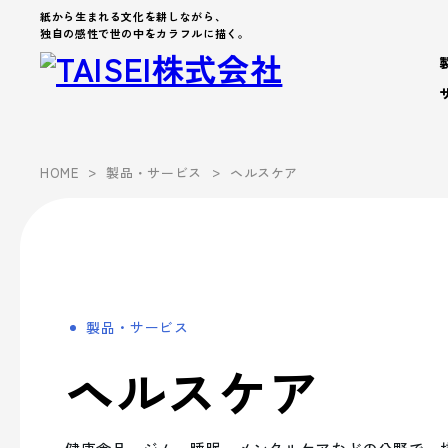
紙から生まれる文化を耕しながら、
独自の感性で世の中をカラフルに描く。
製品・サービス
>
>
HOME
製品・サービス
ヘルスケア
Products
Company
About us
Work Environment
製品カテゴリから製品を探す
製品・サービス
会社案内
事業案内
企業文化
- パッケージ
- 脱プラ製品
製品・サービス
会社案内を詳しく見る
企業文化を詳しく見る
製品カテゴリーから探す
事業案内
- デザイン
ヘルスケア
Sustainability
- ブランド
サステナビリティ
シーズンイベントから探す
パートナー募集
- アッセンブリー