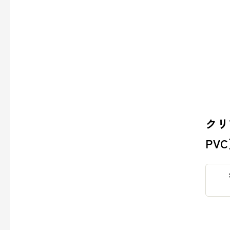
会社案内
> ごあいさつ
> コーポレートアイデンティティについて
> フィロソフィ
> ビジョン
> 企業概要
クリ
> 沿革
PV
> 方針
> 拠点情報
企業文化