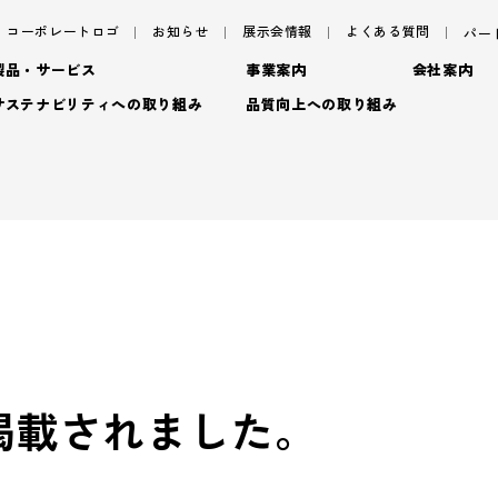
コーポレートロゴ
お知らせ
展示会情報
よくある質問
パー
製品・サービス
事業案内
会社案内
サステナビリティへの取り組み
品質向上への取り組み
サステナビリティ
サ
パッケージ
ごあいさつ
パッケージ事業
TAISEIで働く人たち
プロダクト
フィロソフィ
プロダクト事業
脱プ
社内イベント・研修・
- プロダクト
デザイン
企業概要
デザイン事業
プロモーション
沿革
マテリアル事業
ブラ
- 特殊加工・装飾
トップメッセージ
基
- プロモーション
掲載されました。
アッセンブリー
拠点情報
- マテリアル
マテリアリティ(重要課題)
En