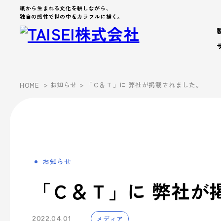
紙から生まれる文化を耕しながら、
独自の感性で世の中をカラフルに描く。
製品・サービス
>
お知らせ
> 「Ｃ＆Ｔ」に 弊社が掲載されました。
HOME
Products
Company
About us
Work Environment
製品カテゴリから製品を探す
製品・サービス
会社案内
事業案内
企業文化
- パッケージ
- 脱プラ製品
お知らせ
会社案内を詳しく見る
企業文化を詳しく見る
製品カテゴリーから探す
事業案内
- デザイン
「Ｃ＆Ｔ」に 弊社が
Sustainability
- ブランド
サステナビリティ
シーズンイベントから探す
パートナー募集
- アッセンブリー
メディア
2022.04.01