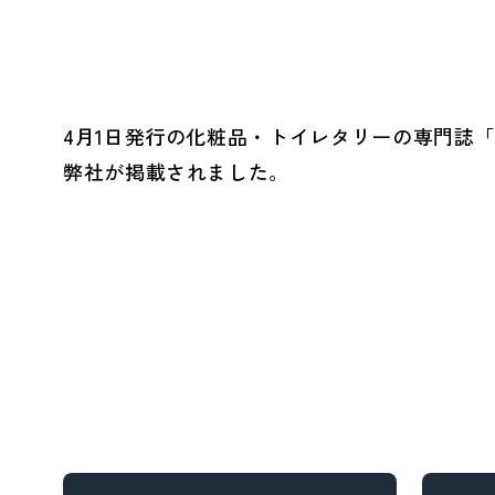
とSDGs
- バレンタインデー
へ
4月1日発行の化粧品・トイレタリーの専門誌
- ホワイトデー
弊社が掲載されました。
- 母の日・父の日
Social (社会)
G
- ハロウィン
への取り組み
へ
- ファッション
- ヘルスケア
- ライフスタイル