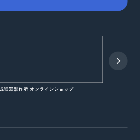
成紙器製作所 オンラインショップ
大成紙器製