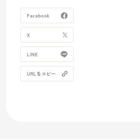
- トラベル
Facebook
- パブリック
X
事業案内
LINE
> パッケージ事業
URLをコピー
> プロダクト事業
> プロモーション事業
> デザイン事業
> マテリアル事業
> ブランド事業