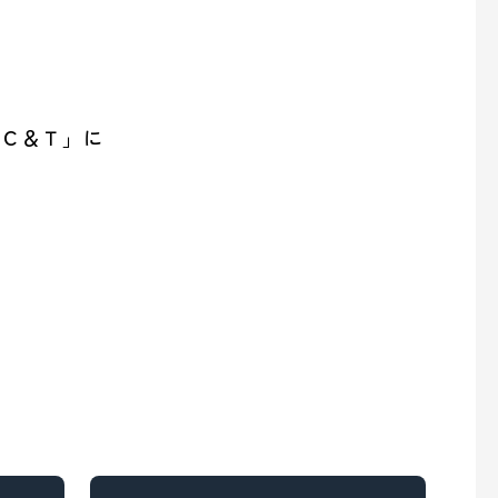
の取り組み
「Ｃ＆Ｔ」に
overnance (ガバナンス)
の取り組み