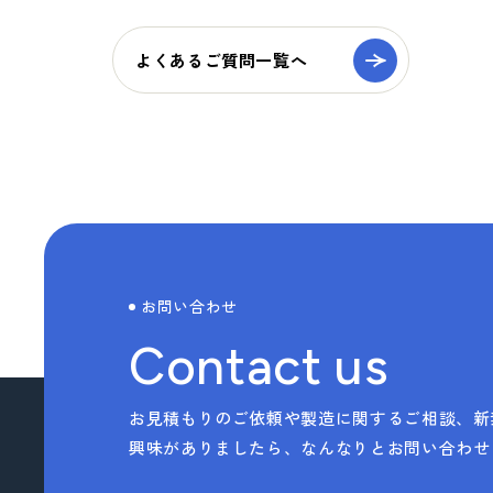
> TAISEIで働く人たち
よくあるご質問一覧へ
> 社内イベント・研修・福利厚生
> 共育方針
サステナビリティへの
取り組み
> トップメッセージ
お問い合わせ
> サステナビリティ基本方針
Contact us
> マテリアリティ(重要課題) とSDGs
> Environment (環境) への取り組み
お見積もりのご依頼や製造に関するご相談、新
興味がありましたら、なんなりとお問い合わせ
> Social (社会) への取り組み
> Governance (ガバナンス) への取り組み