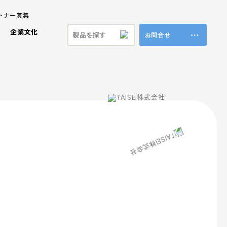
トナー募集
企業文化
お問合せ
ステナビリティ
ラ製品
ビジョン
プロモーション事業
共育方針
特殊加工・装飾
福利厚生
ンド
方針
ブランド事業
マテリアル
本方針
vironment (環境)