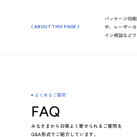
会社案内
パッケージ印刷
や、レーザーカ
( ABOUT THIS PAGE )
> ごあいさつ
イン相談などワ
> コーポレートアイデンティティについて
> フィロソフィ
> ビジョン
> 企業概要
> 沿革
> 方針
よくあるご質問
> 拠点情報
FAQ
企業文化
みなさまから日頃よく寄せられるご質問を
Q&A形式でご紹介しています。