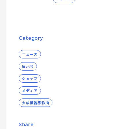
への取り組み
業種から探す
シーズンイベントから製品を探す
事業案内を詳しく知る
サステナビリティへの取り組み
- 正月
Category
- ひなまつり・子供の日
品質向上への取り組み
- 卒業式・入学式
製品・サービスを見る
ニュース
- 夏イベント
展示会
- クリスマス
ショップ
業種から製品を探す
メディア
大成紙器製作所
- ビューティ
- フード
Share
- エンターテインメント