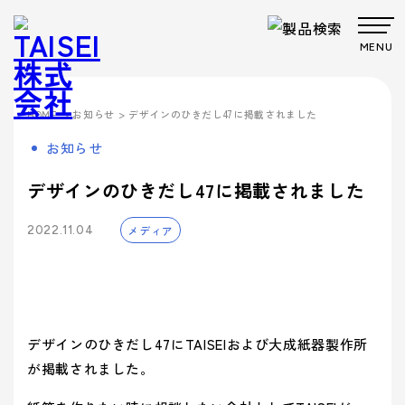
MENU
製品・サービス
>
お知らせ
> デザインのひきだし47に掲載されました
HOME
Products
Company
About us
Work
お知らせ
サステナビ
サステナビ
ビジョン
共育方針
Environment
製品・
会社案
事業案
製品カテゴリから製品を探す
事業案内
リティ
リティ
パッケー
ごあいさつ
パッケージ
TAISEIで働
プロダク
フィロソフ
プロダクト
脱プラ製
プロモーシ
デザインのひきだし47に掲載されました
企業文
ジ
事業
く人たち
トップメッ
ト
ィ
事業
品
基本方針
ョン事業
特殊加
サービ
内
内
社内イベン
工・装飾
セージ
- パッケージ
- プロダクト
化
メディア
> パッケージ事業
2022.11.04
ト・研修・
ス
会社案内
福利厚生
- 脱プラ製品
- 特殊加工・装飾
Sustainability
企業概要
沿革
方針
> プロダクト事業
デザイン事
マテリアル
ブランド事
サステ
- デザイン
- プロモーション
会社案内を詳しく見る
> プロモーション事業
デザイン
業
事業
ブランド
業
マテリア
事業案内
> ごあいさつ
企業文化
企業文化を詳しく見る
プロモー
ル
- ブランド
- マテリアル
ナビリ
拠点情報
> デザイン事業
> コーポレートアイデンティティについて
ション
製品カテ
- アッセンブリー
デザインのひきだし47にTAISEIおよび大成紙器製作所
> マテリアル事業
ティ
パートナ
ゴリーか
> フィロソフィ
> TAISEIで働く人たち
が掲載されました。
サステナビリティへの
ー募集
ら探す
> ブランド事業
> ビジョン
への取
マテリアリ
Environment
> 社内イベント・研修・福利厚生
取り組み
シーズンイベントから製品を探す