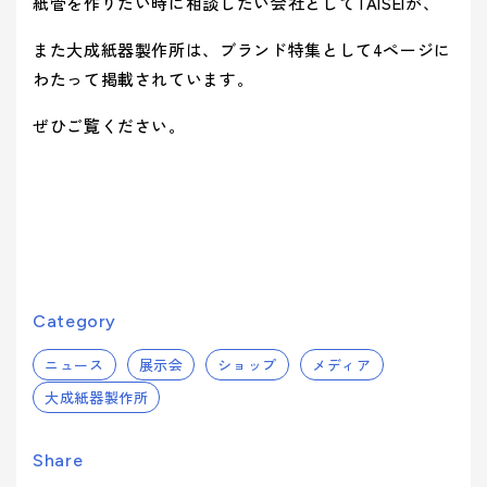
ティ(重要
(環境)
紙管を作りたい時に相談したい会社としてTAISEIが、
> 企業概要
> 共育方針
り組み
アッセン
課題)
への取り組
シーズン
ブリー
> 沿革
また大成紙器製作所は、ブランド特集として4ページに
- 正月
とSDGs
- バレンタインデー
> トップメッセージ
イベント
事業案内を詳しく知る
品質向上への取り組み
> 方針
わたって掲載されています。
から探す
- ひなまつり・子供の日
- ホワイトデー
> サステナビリティ基本方針
> 拠点情報
- 卒業式・入学式
- 母の日・父の日
ぜひご覧ください。
サステナ
> マテリアリティ(重要課題) とSDGs
み
業種から
ビリティ
- 夏イベント
- ハロウィン
コーポレートロゴ
> Environment (環境) への取り組み
探す
への取り
- クリスマス
> Social (社会) への取り組み
お知らせ
組み
> Governance (ガバナンス) への取り組み
Social (社
Governance
展示会情報
業種から製品を探す
品質向上
会)
(ガバナン
よくある質問
への取り組
ス)
への取り
- ビューティ
- ファッション
Category
への取り組
組み
パートナー募集
- フード
製品・サービスを見る
- ヘルスケア
ニュース
展示会
ショップ
メディア
- エンターテインメント
- ライフスタイル
大成紙器製作所
み
- トラベル
- スタディ
み
- パブリック
Share