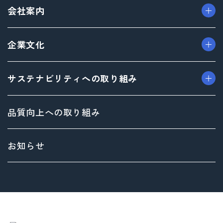
会社案内
> プロダクト事業
> プロモーション事業
> ごあいさつ（トップメッセージ）
企業文化
> デザイン事業
> フィロソフィ
> マテリアル事業
> ビジョン
> TAISEIで働く人たち
サステナビリティへの取り組み
> ブランド事業
> 企業概要
> 社内イベント・研修・福利厚生
> 沿革
> 共育方針
トップメッセージ
品質向上への取り組み
> 方針
サステナビリティ基本方針
> 拠点情報
マテリアリティ（重要課題）とSDGs
お知らせ
Environment（環境）への取り組み
Social（社会）への取り組み
Governance（ガバナンス）への取り組み