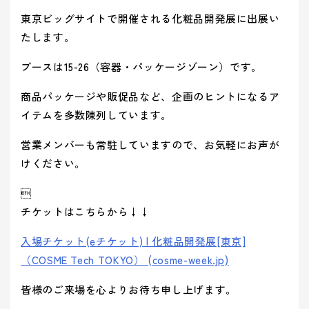
ティ(重要
(環境)
> 企業概要
> 共育方針
り組み
アッセン
課題)
への取り組
東京ビッグサイトで開催される化粧品開発展に出展い
シーズン
ブリー
> 沿革
- 正月
とSDGs
- バレンタインデー
> トップメッセージ
イベント
たします。
事業案内を詳しく知る
品質向上への取り組み
> 方針
から探す
- ひなまつり・子供の日
- ホワイトデー
> サステナビリティ基本方針
ブースは15-26（容器・パッケージゾーン）です。
> 拠点情報
- 卒業式・入学式
- 母の日・父の日
サステナ
> マテリアリティ(重要課題) とSDGs
み
業種から
商品パッケージや販促品など、企画のヒントになるア
ビリティ
- 夏イベント
- ハロウィン
コーポレートロゴ
> Environment (環境) への取り組み
探す
への取り
イテムを多数陳列しています。
- クリスマス
> Social (社会) への取り組み
お知らせ
組み
営業メンバーも常駐していますので、お気軽にお声が
> Governance (ガバナンス) への取り組み
Social (社
Governance
展示会情報
けください。
業種から製品を探す
品質向上
会)
(ガバナン
よくある質問
への取り組
ス)
への取り

- ビューティ
- ファッション
への取り組
組み
チケットはこちらから↓↓
パートナー募集
- フード
製品・サービスを見る
- ヘルスケア
入場チケット(eチケット) | 化粧品開発展[東京]
- エンターテインメント
- ライフスタイル
（COSME Tech TOKYO） (cosme-week.jp)
み
- トラベル
- スタディ
み
皆様のご来場を心よりお待ち申し上げます。
- パブリック