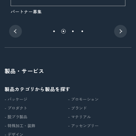
パートナー募集
展
製品・サービス
製品カテゴリから製品を探す
- パッケージ
- プロモーション
- プロダクト
- ブランド
- 脱プラ製品
- マテリアル
- 特殊加工・装飾
- アッセンブリー
- デザイン