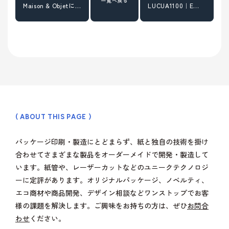
一覧へ戻る
Maison & Objetに
LUCUA1100｜E
出展します
SALONに出店しま
す
( ABOUT THIS PAGE )
パッケージ印刷・製造にとどまらず、紙と独自の技術を掛け
合わせてさまざまな製品をオーダーメイドで開発・製造して
います。紙管や、レーザーカットなどのユニークテクノロジ
ーに定評があります。オリジナルパッケージ、ノベルティ、
エコ商材や商品開発、デザイン相談などワンストップでお客
様の課題を解決します。ご興味をお持ちの方は、ぜひ
お問合
わせ
ください。