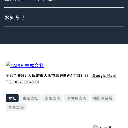
サステナビリティ基本方針
> 拠点情報
マテリアリティ（重要課題）とSDGs
お知らせ
Environment（環境）への取り組み
Social（社会）への取り組み
Governance（ガバナンス）への取り組み
〒577-0067 大阪府東大阪市高井田西1丁目3-22
[Google Map]
TEL: 06-6783-0331
本社
東京支社
大阪支店
名古屋支店
福岡営業所
奈良工場