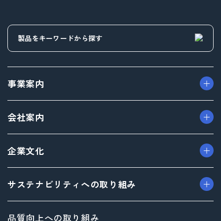
事業案内
> パッケージ事業
会社案内
> プロダクト事業
> プロモーション事業
> ごあいさつ（トップメッセージ）
企業文化
> デザイン事業
> フィロソフィ
> マテリアル事業
> ビジョン
> TAISEIで働く人たち
サステナビリティへの取り組み
> ブランド事業
> 企業概要
> 社内イベント・研修・福利厚生
> 沿革
> 共育方針
トップメッセージ
品質向上への取り組み
> 方針