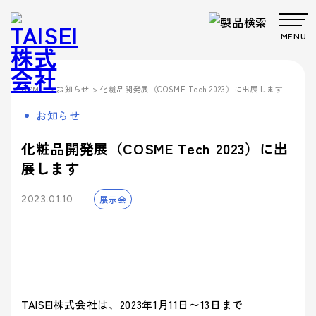
MENU
製品・サービス
>
お知らせ
> 化粧品開発展（COSME Tech 2023）に出展します
HOME
Products
Company
About us
Work
お知らせ
サステナビ
サステナビ
ビジョン
共育方針
Environment
製品・
会社案
事業案
製品カテゴリから製品を探す
事業案内
リティ
リティ
パッケー
ごあいさつ
パッケージ
TAISEIで働
プロダク
フィロソフ
プロダクト
脱プラ製
プロモーシ
化粧品開発展（COSME Tech 2023）に出
企業文
ジ
事業
く人たち
トップメッ
ト
ィ
事業
品
基本方針
ョン事業
特殊加
サービ
内
内
展します
社内イベン
工・装飾
セージ
- パッケージ
- プロダクト
化
> パッケージ事業
ト・研修・
ス
会社案内
福利厚生
- 脱プラ製品
- 特殊加工・装飾
Sustainability
展示会
2023.01.10
企業概要
沿革
方針
> プロダクト事業
デザイン事
マテリアル
ブランド事
サステ
- デザイン
- プロモーション
会社案内を詳しく見る
> プロモーション事業
デザイン
業
事業
ブランド
業
マテリア
事業案内
> ごあいさつ
企業文化
企業文化を詳しく見る
プロモー
ル
- ブランド
- マテリアル
ナビリ
拠点情報
> デザイン事業
> コーポレートアイデンティティについて
ション
製品カテ
- アッセンブリー
> マテリアル事業
ティ
パートナ
ゴリーか
> フィロソフィ
> TAISEIで働く人たち
サステナビリティへの
ー募集
ら探す
> ブランド事業
> ビジョン
への取
マテリアリ
Environment
> 社内イベント・研修・福利厚生
TAISEI株式会社は、2023年1月11日〜13日まで
取り組み
シーズンイベントから製品を探す