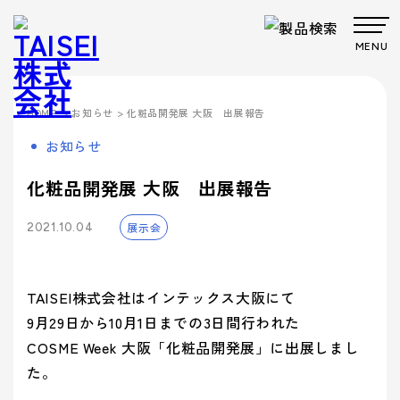
MENU
製品・サービス
>
お知らせ
> 化粧品開発展 大阪 出展報告
HOME
Products
Company
About us
Work
お知らせ
サステナビ
サステナビ
ビジョン
共育方針
Environment
製品・
会社案
事業案
製品カテゴリから製品を探す
事業案内
リティ
リティ
パッケー
ごあいさつ
パッケージ
TAISEIで働
プロダク
フィロソフ
プロダクト
脱プラ製
プロモーシ
化粧品開発展 大阪 出展報告
企業文
ジ
事業
く人たち
トップメッ
ト
ィ
事業
品
基本方針
ョン事業
特殊加
サービ
内
内
社内イベン
工・装飾
セージ
- パッケージ
- プロダクト
化
展示会
> パッケージ事業
2021.10.04
ト・研修・
ス
会社案内
福利厚生
- 脱プラ製品
- 特殊加工・装飾
Sustainability
企業概要
沿革
方針
> プロダクト事業
デザイン事
マテリアル
ブランド事
サステ
- デザイン
- プロモーション
会社案内を詳しく見る
> プロモーション事業
デザイン
業
事業
ブランド
業
マテリア
事業案内
> ごあいさつ
TAISEI株式会社はインテックス大阪にて
企業文化
企業文化を詳しく見る
プロモー
ル
- ブランド
- マテリアル
ナビリ
拠点情報
> デザイン事業
9月29日から10月1日までの3日間行われた
> コーポレートアイデンティティについて
ション
製品カテ
- アッセンブリー
> マテリアル事業
ティ
パートナ
COSME Week 大阪「化粧品開発展」に出展しまし
ゴリーか
> フィロソフィ
> TAISEIで働く人たち
サステナビリティへの
ー募集
た。
ら探す
> ブランド事業
> ビジョン
への取
マテリアリ
Environment
> 社内イベント・研修・福利厚生
取り組み
シーズンイベントから製品を探す