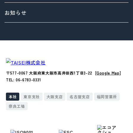
> 拠点情報
マテリアリティ（重要課題）とSDGs
お知らせ
Environment（環境）への取り組み
Social（社会）への取り組み
Governance（ガバナンス）への取り組み
〒577-0067 大阪府東大阪市高井田西1丁目3-22
[Google Map]
TEL: 06-6783-0331
本社
東京支社
大阪支店
名古屋支店
福岡営業所
奈良工場