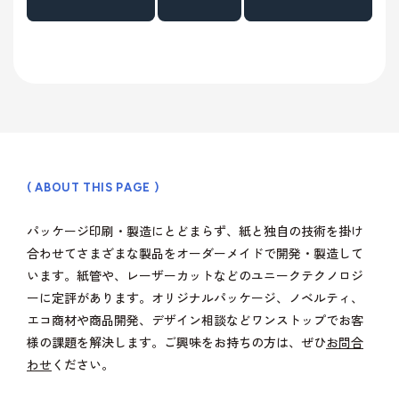
「紙とアートマー
デザイン賞Design
ケット」に参加し
intelligence
ています。
Award（DIA）で 世
界中から応募され
た8,000作品から選
ばれ入賞しまし
た。
( ABOUT THIS PAGE )
パッケージ印刷・製造にとどまらず、紙と独自の技術を掛け
合わせてさまざまな製品をオーダーメイドで開発・製造して
います。紙管や、レーザーカットなどのユニークテクノロジ
ーに定評があります。オリジナルパッケージ、ノベルティ、
エコ商材や商品開発、デザイン相談などワンストップでお客
様の課題を解決します。ご興味をお持ちの方は、ぜひ
お問合
わせ
ください。