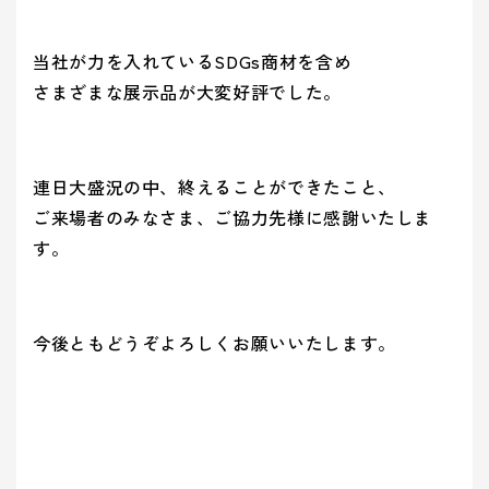
ティ(重要
(環境)
> 企業概要
> 共育方針
り組み
アッセン
課題)
への取り組
シーズン
ブリー
> 沿革
- 正月
とSDGs
- バレンタインデー
> トップメッセージ
イベント
当社が力を入れているSDGs商材を含め
事業案内を詳しく知る
品質向上への取り組み
> 方針
から探す
- ひなまつり・子供の日
- ホワイトデー
さまざまな展示品が大変好評でした。
> サステナビリティ基本方針
> 拠点情報
- 卒業式・入学式
- 母の日・父の日
サステナ
> マテリアリティ(重要課題) とSDGs
み
業種から
ビリティ
- 夏イベント
- ハロウィン
コーポレートロゴ
> Environment (環境) への取り組み
探す
への取り
連日大盛況の中、終えることができたこと、
- クリスマス
> Social (社会) への取り組み
お知らせ
組み
ご来場者のみなさま、ご協力先様に感謝いたしま
> Governance (ガバナンス) への取り組み
す。
Social (社
Governance
展示会情報
業種から製品を探す
品質向上
会)
(ガバナン
よくある質問
への取り組
ス)
への取り
- ビューティ
- ファッション
への取り組
組み
今後ともどうぞよろしくお願いいたします。
パートナー募集
- フード
製品・サービスを見る
- ヘルスケア
- エンターテインメント
- ライフスタイル
み
- トラベル
- スタディ
み
- パブリック