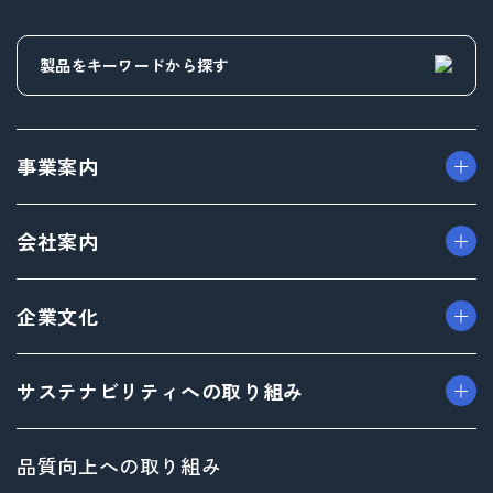
事業案内
> パッケージ事業
会社案内
> プロダクト事業
> プロモーション事業
> ごあいさつ（トップメッセージ）
企業文化
> デザイン事業
> フィロソフィ
> マテリアル事業
> ビジョン
> TAISEIで働く人たち
サステナビリティへの取り組み
> ブランド事業
> 企業概要
> 社内イベント・研修・福利厚生
> 沿革
> 共育方針
トップメッセージ
品質向上への取り組み
> 方針
サステナビリティ基本方針