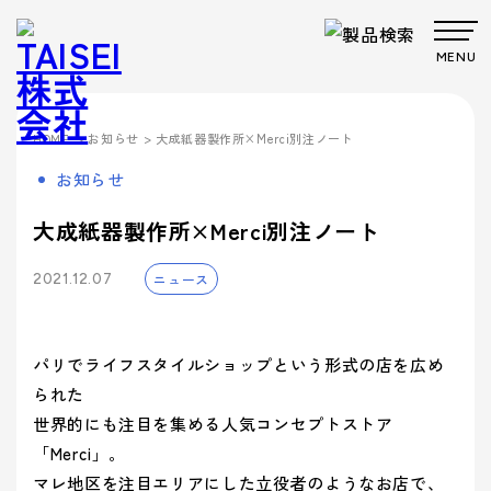
MENU
製品・サービス
>
お知らせ
> 大成紙器製作所×Merci別注ノート
HOME
Products
Company
About us
Work
お知らせ
サステナビ
サステナビ
ビジョン
共育方針
Environment
製品・
会社案
事業案
製品カテゴリから製品を探す
事業案内
リティ
リティ
パッケー
ごあいさつ
パッケージ
TAISEIで働
プロダク
フィロソフ
プロダクト
脱プラ製
プロモーシ
大成紙器製作所×Merci別注ノート
企業文
ジ
事業
く人たち
トップメッ
ト
ィ
事業
品
基本方針
ョン事業
特殊加
サービ
内
内
社内イベン
工・装飾
セージ
- パッケージ
- プロダクト
化
ニュース
> パッケージ事業
2021.12.07
ト・研修・
ス
会社案内
福利厚生
- 脱プラ製品
- 特殊加工・装飾
Sustainability
企業概要
沿革
方針
> プロダクト事業
デザイン事
マテリアル
ブランド事
サステ
- デザイン
- プロモーション
会社案内を詳しく見る
> プロモーション事業
デザイン
業
事業
ブランド
業
マテリア
事業案内
> ごあいさつ
パリでライフスタイルショップという形式の店を広め
企業文化
企業文化を詳しく見る
プロモー
ル
- ブランド
- マテリアル
ナビリ
拠点情報
> デザイン事業
られた
> コーポレートアイデンティティについて
ション
製品カテ
- アッセンブリー
> マテリアル事業
ティ
世界的にも注目を集める人気コンセプトストア
パートナ
ゴリーか
> フィロソフィ
> TAISEIで働く人たち
サステナビリティへの
ー募集
「Merci」。
ら探す
> ブランド事業
> ビジョン
への取
マテリアリ
Environment
> 社内イベント・研修・福利厚生
取り組み
マレ地区を注目エリアにした立役者のようなお店で、
シーズンイベントから製品を探す