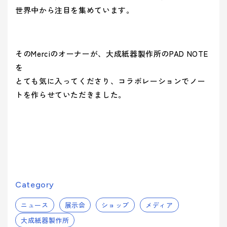
ティ(重要
(環境)
> 企業概要
> 共育方針
り組み
アッセン
世界中から注目を集めています。
課題)
への取り組
シーズン
ブリー
> 沿革
- 正月
とSDGs
- バレンタインデー
> トップメッセージ
イベント
事業案内を詳しく知る
品質向上への取り組み
> 方針
から探す
- ひなまつり・子供の日
- ホワイトデー
> サステナビリティ基本方針
> 拠点情報
そのMerciのオーナーが、大成紙器製作所のPAD NOTE
- 卒業式・入学式
- 母の日・父の日
サステナ
> マテリアリティ(重要課題) とSDGs
を
み
業種から
ビリティ
- 夏イベント
- ハロウィン
コーポレートロゴ
> Environment (環境) への取り組み
とても気に入ってくださり、コラボレーションで
ノー
探す
への取り
- クリスマス
> Social (社会) への取り組み
トを作らせていただきました。
お知らせ
組み
> Governance (ガバナンス) への取り組み
Social (社
Governance
展示会情報
業種から製品を探す
品質向上
会)
(ガバナン
よくある質問
への取り組
ス)
への取り
- ビューティ
- ファッション
への取り組
組み
パートナー募集
- フード
製品・サービスを見る
- ヘルスケア
- エンターテインメント
- ライフスタイル
Category
み
- トラベル
- スタディ
ニュース
展示会
ショップ
メディア
み
- パブリック
大成紙器製作所