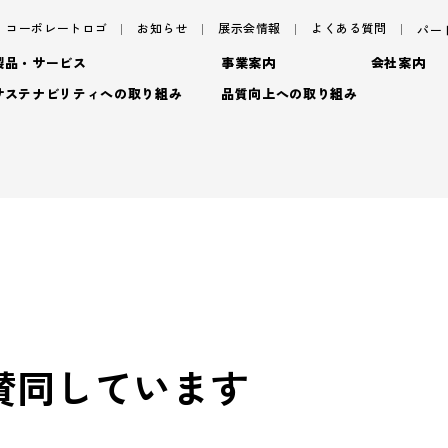
コーポレートロゴ
お知らせ
展示会情報
よくある質問
パー
製品・サービス
事業案内
会社案内
サステナビリティへの取り組み
品質向上への取り組み
サステナビリティ
サ
パッケージ
ごあいさつ
パッケージ事業
TAISEIで働く人たち
プロダクト
フィロソフィ
プロダクト事業
脱プ
社内イベント・研修・
- プロダクト
デザイン
企業概要
デザイン事業
プロモーション
沿革
マテリアル事業
ブラ
- 特殊加工・装飾
トップメッセージ
基
- プロモーション
に賛同しています
アッセンブリー
拠点情報
- マテリアル
マテリアリティ(重要課題)
En