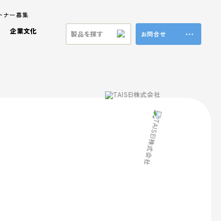
トナー募集
企業文化
お問合せ
ステナビリティ
ラ製品
ビジョン
プロモーション事業
共育方針
特殊加工・装飾
福利厚生
ンド
方針
ブランド事業
マテリアル
本方針
vironment (環境)