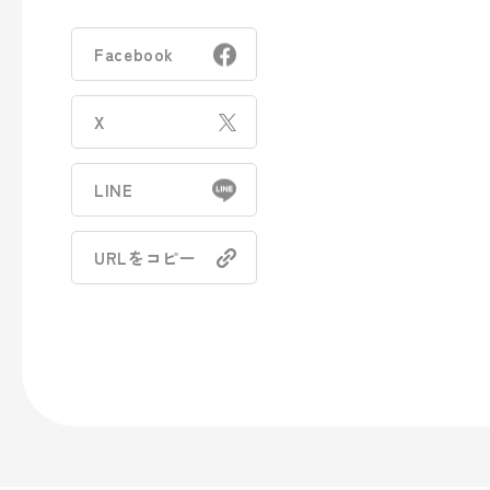
- トラベル
Facebook
- パブリック
X
事業案内
LINE
> パッケージ事業
URLをコピー
> プロダクト事業
> プロモーション事業
> デザイン事業
> マテリアル事業
> ブランド事業