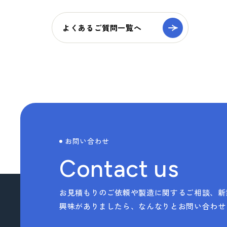
> TAISEIで働く人たち
よくあるご質問一覧へ
> 社内イベント・研修・福利厚生
> 共育方針
サステナビリティへの
取り組み
> トップメッセージ
お問い合わせ
> サステナビリティ基本方針
Contact us
> マテリアリティ(重要課題) とSDGs
> Environment (環境) への取り組み
お見積もりのご依頼や製造に関するご相談、新
興味がありましたら、なんなりとお問い合わせ
> Social (社会) への取り組み
> Governance (ガバナンス) への取り組み