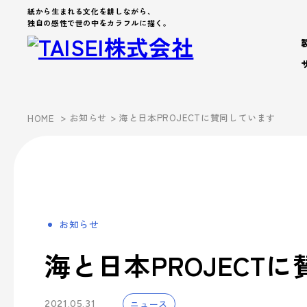
紙から生まれる文化を耕しながら、
独自の感性で世の中をカラフルに描く。
製品・サービス
>
お知らせ
> 海と日本PROJECTに賛同しています
HOME
Products
Company
About us
Work Environment
製品カテゴリから製品を探す
製品・サービス
会社案内
事業案内
企業文化
- パッケージ
- 脱プラ製品
お知らせ
会社案内を詳しく見る
企業文化を詳しく見る
製品カテゴリーから探す
事業案内
- デザイン
海と日本PROJECT
Sustainability
- ブランド
サステナビリティ
シーズンイベントから探す
パートナー募集
- アッセンブリー
ニュース
2021.05.31