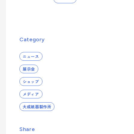
への取り組み
業種から探す
シーズンイベントから製品を探す
事業案内を詳しく知る
サステナビリティへの取り組み
- 正月
Category
- ひなまつり・子供の日
品質向上への取り組み
- 卒業式・入学式
製品・サービスを見る
ニュース
- 夏イベント
展示会
- クリスマス
ショップ
業種から製品を探す
メディア
大成紙器製作所
- ビューティ
- フード
Share
- エンターテインメント