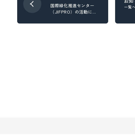
お知
国際緑化推進センター
- スタディ
一覧
（JIFPRO）の活動に賛
同しています