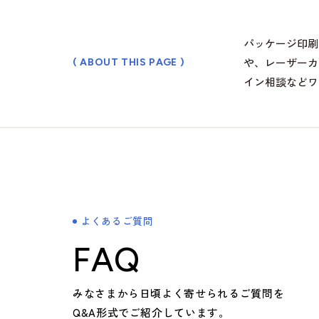
会社案内
パッケージ印刷
や、レーザーカ
( ABOUT THIS PAGE )
> ごあいさつ
イン相談などワ
> コーポレートアイデンティティについて
> フィロソフィ
> ビジョン
> 企業概要
> 沿革
> 方針
よくあるご質問
> 拠点情報
FAQ
企業文化
みなさまから日頃よく寄せられるご質問を
Q&A形式でご紹介しています。