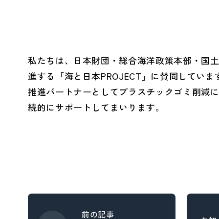
とSDGs
- バレンタインデー
へ
私たちは、日本財団・総合海洋政策本部・国
- ホワイトデー
進する「海と日本
PROJECT
」に賛同していま
- 母の日・父の日
Social (社会)
G
推進パートナーとしてプラスチックゴミ削減
- ハロウィン
続的にサポートしてまいります。
への取り組み
へ
- ファッション
- ヘルスケア
- ライフスタイル