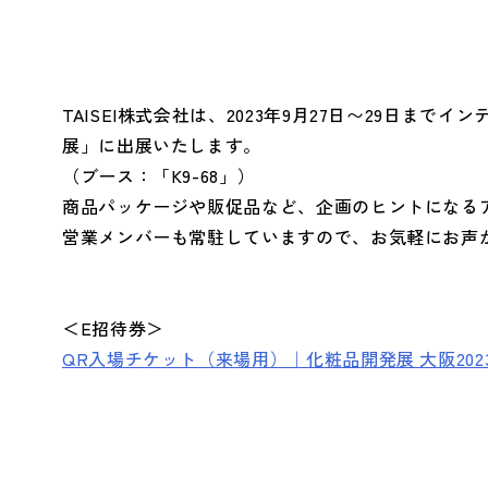
とSDGs
TAISEI株式会社は、2023年9月27日〜29日ま
- バレンタインデー
へ
展」に出展いたします。
- ホワイトデー
（ブース：「K9-68」）
- 母の日・父の日
Social (社会)
G
商品パッケージや販促品など、企画のヒントになる
- ハロウィン
営業メンバーも常駐していますので、お気軽にお声
＜E招待券＞
への取り組み
へ
QR入場チケット（来場用）｜化粧品開発展 大阪202
- ファッション
- ヘルスケア
- ライフスタイル