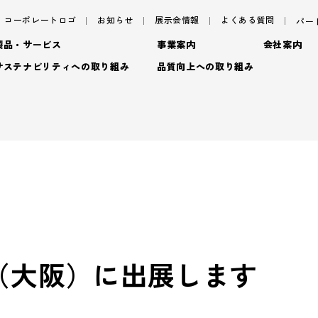
コーポレートロゴ
お知らせ
展示会情報
よくある質問
パー
製品・サービス
事業案内
会社案内
サステナビリティへの取り組み
品質向上への取り組み
サステナビリティ
サ
パッケージ
ごあいさつ
パッケージ事業
TAISEIで働く人たち
プロダクト
フィロソフィ
プロダクト事業
脱プ
社内イベント・研修・
- プロダクト
デザイン
企業概要
デザイン事業
プロモーション
沿革
マテリアル事業
ブラ
- 特殊加工・装飾
トップメッセージ
基
- プロモーション
（大阪）に出展します
アッセンブリー
拠点情報
- マテリアル
マテリアリティ(重要課題)
En