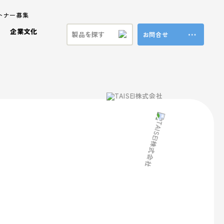
トナー募集
企業文化
お問合せ
ステナビリティ
ラ製品
ビジョン
プロモーション事業
共育方針
特殊加工・装飾
福利厚生
ンド
方針
ブランド事業
マテリアル
本方針
vironment (環境)