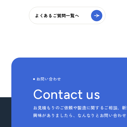
> TAISEIで働く人たち
よくあるご質問一覧へ
> 社内イベント・研修・福利厚生
> 共育方針
サステナビリティへの
取り組み
> トップメッセージ
お問い合わせ
> サステナビリティ基本方針
Contact us
> マテリアリティ(重要課題) とSDGs
> Environment (環境) への取り組み
お見積もりのご依頼や製造に関するご相談、新
興味がありましたら、なんなりとお問い合わせ
> Social (社会) への取り組み
> Governance (ガバナンス) への取り組み