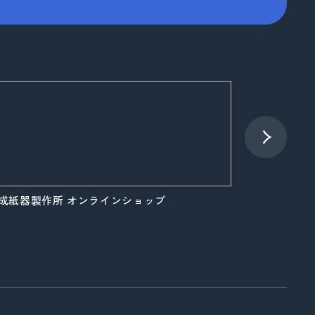
成紙器製作所 オンラインショップ
大成紙器製