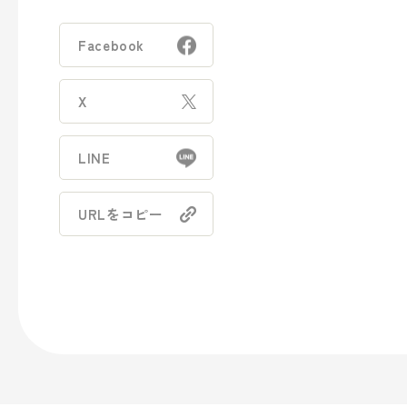
- トラベル
Facebook
- パブリック
X
事業案内
LINE
> パッケージ事業
URLをコピー
> プロダクト事業
> プロモーション事業
> デザイン事業
> マテリアル事業
> ブランド事業