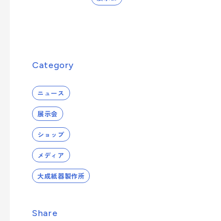
への取り組み
業種から探す
シーズンイベントから製品を探す
事業案内を詳しく知る
サステナビリティへの取り組み
- 正月
Category
- ひなまつり・子供の日
品質向上への取り組み
- 卒業式・入学式
製品・サービスを見る
ニュース
- 夏イベント
展示会
- クリスマス
ショップ
業種から製品を探す
メディア
大成紙器製作所
- ビューティ
- フード
Share
- エンターテインメント