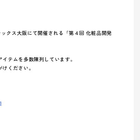
でインテックス大阪にて開催される「第４回 化粧品開発
の取り組み
overnance (ガバナンス)
アイテムを多数陳列しています。
がけください。
の取り組み
3