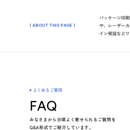
会社案内
パッケージ印刷
や、レーザーカ
( ABOUT THIS PAGE )
> ごあいさつ
イン相談などワ
> コーポレートアイデンティティについて
> フィロソフィ
> ビジョン
> 企業概要
> 沿革
> 方針
よくあるご質問
> 拠点情報
FAQ
企業文化
みなさまから日頃よく寄せられるご質問を
Q&A形式でご紹介しています。