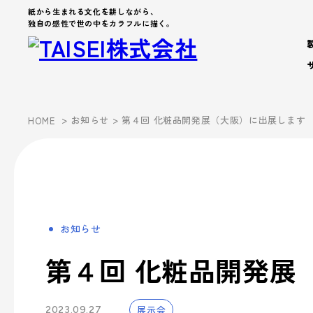
紙から生まれる文化を耕しながら、
独自の感性で世の中をカラフルに描く。
製品・サービス
>
お知らせ
> 第４回 化粧品開発展（大阪）に出展します
HOME
Products
Company
About us
Work Environment
製品カテゴリから製品を探す
製品・サービス
会社案内
事業案内
企業文化
- パッケージ
- 脱プラ製品
お知らせ
会社案内を詳しく見る
企業文化を詳しく見る
製品カテゴリーから探す
事業案内
- デザイン
第４回 化粧品開発展
Sustainability
- ブランド
サステナビリティ
シーズンイベントから探す
パートナー募集
- アッセンブリー
展示会
2023.09.27