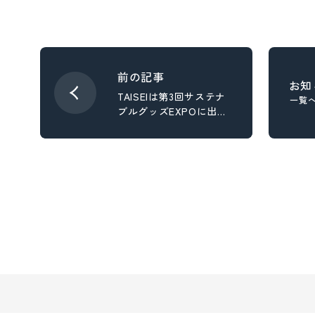
- スタディ
お知
TAISEIは第3回サステナ
一覧
ブルグッズEXPOに出展
します。