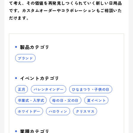
ティ(重要
(環境)
> 企業概要
て考え、その価値を再発見しつくられていく新しい日用品
> 共育方針
り組み
アッセン
課題)
への取り組
シーズン
です。カスタムオーダーやコラボレーションもご相談いた
ブリー
> 沿革
- 正月
とSDGs
- バレンタインデー
> トップメッセージ
イベント
事業案内を詳しく知る
だけます。
品質向上への取り組み
> 方針
から探す
- ひなまつり・子供の日
- ホワイトデー
> サステナビリティ基本方針
> 拠点情報
- 卒業式・入学式
- 母の日・父の日
サステナ
> マテリアリティ(重要課題) とSDGs
み
業種から
ビリティ
- 夏イベント
- ハロウィン
コーポレートロゴ
> Environment (環境) への取り組み
製品カテゴリ
探す
への取り
- クリスマス
> Social (社会) への取り組み
お知らせ
組み
ブランド
> Governance (ガバナンス) への取り組み
Social (社
Governance
展示会情報
業種から製品を探す
品質向上
会)
(ガバナン
イベントカテゴリ
よくある質問
への取り組
ス)
への取り
- ビューティ
- ファッション
への取り組
組み
正月
バレンタインデー
ひなまつり・子供の日
パートナー募集
- フード
製品・サービスを見る
- ヘルスケア
卒業式・入学式
母の日・父の日
夏イベント
- エンターテインメント
- ライフスタイル
ホワイトデー
ハロウィン
クリスマス
み
- トラベル
- スタディ
み
- パブリック
業種カテゴリ