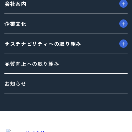
会社案内
> プロダクト事業
> プロモーション事業
> ごあいさつ（トップメッセージ）
企業文化
> デザイン事業
> フィロソフィ
> マテリアル事業
> ビジョン
> TAISEIで働く人たち
サステナビリティへの取り組み
> ブランド事業
> 企業概要
> 社内イベント・研修・福利厚生
> 沿革
> 共育方針
トップメッセージ
品質向上への取り組み
> 方針
サステナビリティ基本方針
> 拠点情報
マテリアリティ（重要課題）とSDGs
お知らせ
Environment（環境）への取り組み
Social（社会）への取り組み
Governance（ガバナンス）への取り組み