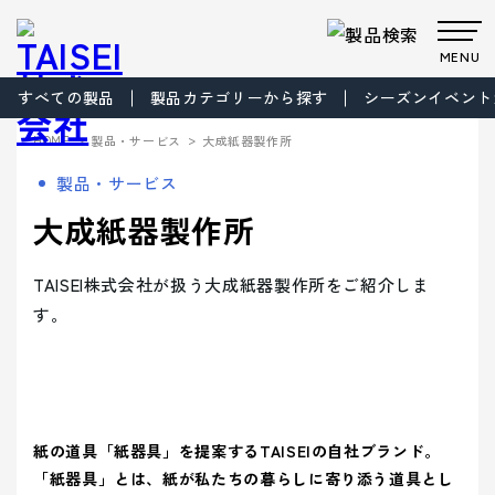
MENU
すべての製品
製品カテゴリーから探す
シーズンイベント
製品・サービス
>
>
HOME
製品・サービス
大成紙器製作所
Products
Company
About us
Work
製品・サービス
サステナビ
サステナビ
ビジョン
共育方針
Environment
製品・
会社案
事業案
製品カテゴリから製品を探す
事業案内
大成紙器製作所
リティ
リティ
パッケー
ごあいさつ
パッケージ
TAISEIで働
プロダク
フィロソフ
プロダクト
脱プラ製
プロモーシ
企業文
ジ
事業
く人たち
トップメッ
ト
ィ
事業
品
基本方針
ョン事業
特殊加
サービ
内
内
社内イベン
工・装飾
セージ
- パッケージ
- プロダクト
化
> パッケージ事業
TAISEI株式会社が扱う大成紙器製作所をご紹介しま
ト・研修・
ス
会社案内
福利厚生
- 脱プラ製品
- 特殊加工・装飾
Sustainability
す。
企業概要
沿革
方針
> プロダクト事業
デザイン事
マテリアル
ブランド事
サステ
- デザイン
- プロモーション
会社案内を詳しく見る
> プロモーション事業
デザイン
業
事業
ブランド
業
マテリア
事業案内
> ごあいさつ
企業文化
企業文化を詳しく見る
プロモー
ル
- ブランド
- マテリアル
ナビリ
拠点情報
> デザイン事業
> コーポレートアイデンティティについて
ション
製品カテ
- アッセンブリー
> マテリアル事業
ティ
パートナ
ゴリーか
> フィロソフィ
> TAISEIで働く人たち
紙の道具「紙器具」を提案するTAISEIの自社ブランド。
サステナビリティへの
ー募集
ら探す
> ブランド事業
> ビジョン
への取
マテリアリ
Environment
> 社内イベント・研修・福利厚生
「紙器具」とは、紙が私たちの暮らしに寄り添う道具とし
取り組み
シーズンイベントから製品を探す