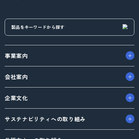
事業案内
> パッケージ事業
会社案内
> プロダクト事業
> プロモーション事業
> ごあいさつ（トップメッセージ）
企業文化
> デザイン事業
> フィロソフィ
> マテリアル事業
> ビジョン
> TAISEIで働く人たち
サステナビリティへの取り組み
> ブランド事業
> 企業概要
> 社内イベント・研修・福利厚生
> 沿革
> 共育方針
トップメッセージ