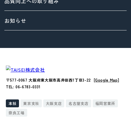
品質向上への取り組み
> 方針
サステナビリティ基本方針
> 拠点情報
マテリアリティ（重要課題）とSDGs
お知らせ
Environment（環境）への取り組み
Social（社会）への取り組み
Governance（ガバナンス）への取り組み
〒577-0067 大阪府東大阪市高井田西1丁目3-22
[Google Map]
TEL: 06-6783-0331
本社
東京支社
大阪支店
名古屋支店
福岡営業所
奈良工場