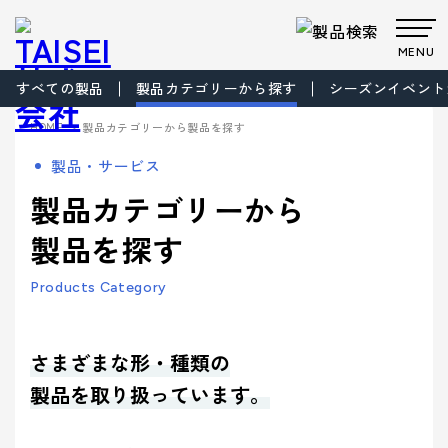
MENU
すべての製品
製品カテゴリーから探す
シーズンイベント
製品・サービス
>
HOME
製品カテゴリーから製品を探す
Products
Company
About us
Work
製品・サービス
サステナビ
サステナビ
ビジョン
共育方針
Environment
製品・
会社案
事業案
製品カテゴリから製品を探す
事業案内
製品カテゴリーから
リティ
リティ
パッケー
ごあいさつ
パッケージ
TAISEIで働
プロダク
フィロソフ
プロダクト
脱プラ製
プロモーシ
企業文
ジ
事業
く人たち
トップメッ
ト
ィ
事業
品
基本方針
ョン事業
特殊加
サービ
内
内
製品を探す
社内イベン
工・装飾
セージ
- パッケージ
- プロダクト
化
> パッケージ事業
ト・研修・
ス
会社案内
福利厚生
- 脱プラ製品
- 特殊加工・装飾
Sustainability
企業概要
沿革
方針
> プロダクト事業
Products Category
デザイン事
マテリアル
ブランド事
サステ
- デザイン
- プロモーション
会社案内を詳しく見る
> プロモーション事業
デザイン
業
事業
ブランド
業
マテリア
事業案内
> ごあいさつ
企業文化
企業文化を詳しく見る
プロモー
ル
- ブランド
- マテリアル
ナビリ
拠点情報
> デザイン事業
さまざまな形・種類の
> コーポレートアイデンティティについて
ション
製品カテ
- アッセンブリー
> マテリアル事業
ティ
パートナ
製品を取り扱っています。
ゴリーか
> フィロソフィ
> TAISEIで働く人たち
サステナビリティへの
ー募集
ら探す
> ブランド事業
> ビジョン
への取
マテリアリ
Environment
> 社内イベント・研修・福利厚生
取り組み
シーズンイベントから製品を探す