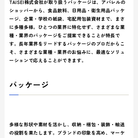
ティ(重要
(環境)
TAISEI株式会社が取り扱うパッケージは、アパレルの
> 企業概要
> 共育方針
り組み
アッセン
課題)
への取り組
シーズン
ショッパーから、食品飲料、日用品・衛生用品パッケ
ブリー
> 沿革
- 正月
とSDGs
- バレンタインデー
> トップメッセージ
イベント
事業案内を詳しく知る
ージ、企業・学校の紙袋、宅配用包装資材まで、まさ
品質向上への取り組み
> 方針
から探す
- ひなまつり・子供の日
- ホワイトデー
> サステナビリティ基本方針
に多種多様。ひとつの業界に特化せず、さまざまな業
> 拠点情報
- 卒業式・入学式
- 母の日・父の日
種・業界のパッケージをご提案できることが特長で
サステナ
> マテリアリティ(重要課題) とSDGs
み
業種から
ビリティ
す。長年業界をリードするパッケージのプロだからこ
- 夏イベント
- ハロウィン
コーポレートロゴ
> Environment (環境) への取り組み
探す
への取り
そ、さまざまな業種・業界のお悩みに、最適なソリュ
- クリスマス
> Social (社会) への取り組み
お知らせ
組み
ーションで応えることができます。
> Governance (ガバナンス) への取り組み
Social (社
Governance
展示会情報
業種から製品を探す
品質向上
会)
(ガバナン
パッケージ
よくある質問
への取り組
ス)
への取り
- ビューティ
- ファッション
への取り組
組み
パートナー募集
- フード
製品・サービスを見る
- ヘルスケア
- エンターテインメント
- ライフスタイル
み
- トラベル
- スタディ
多様な形状や素材を活かし、収納・梱包・装飾・輸送
み
- パブリック
の役割を果たします。ブランドの印象を高め、マーケ