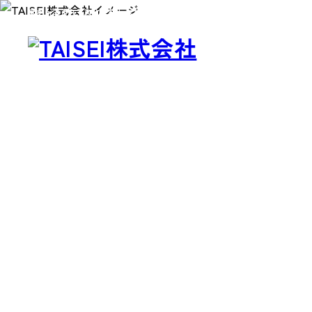
紙から生まれる文化を耕しながら、
独自の感性で世の中をカラフルに描く。
製品・サービス
Products
Company
About us
Work Environment
製品カテゴリから製品を探す
製品・サービス
会社案内
事業案内
企業文化
- パッケージ
- 脱プラ製品
会社案内を詳しく見る
企業文化を詳しく見る
製品カテゴリーから探す
事業案内
- デザイン
Sustainability
- ブランド
サステナビリティ
シーズンイベントから探す
パートナー募集
- アッセンブリー