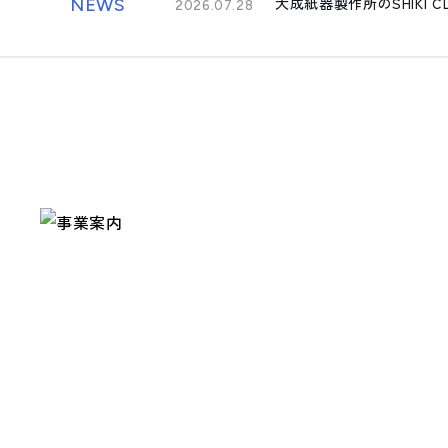
大成紙器製作所のSHIKI 
NEWS
2026.07.28
- トラベル
- パブリック
事業案内
> パッケージ事業
> プロダクト事業
> プロモーション事業
> デザイン事業
> マテリアル事業
> ブランド事業