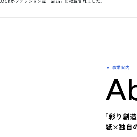
CLOCKがファッション誌「anan」に掲載されました。
- スタディ
事業案内
Ab
「彩り創造
紙×独自