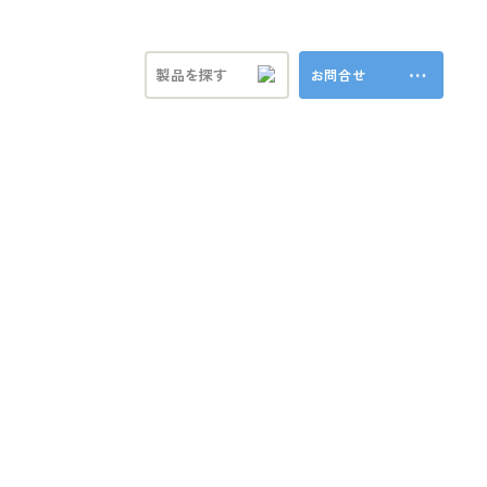
トナー募集
企業文化
お問合せ
ステナビリティ
ラ製品
ビジョン
プロモーション事業
共育方針
特殊加工・装飾
福利厚生
ンド
方針
ブランド事業
マテリアル
本方針
vironment (環境)