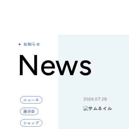
> TAISEIで働く人たち
> 社内イベント・研修・福利厚生
> 共育方針
お知らせ
サステナビリティへの
News
取り組み
> トップメッセージ
> サステナビリティ基本方針
> マテリアリティ(重要課題) とSDGs
2026.07.28
ニュース
> Environment (環境) への取り組み
展示会
> Social (社会) への取り組み
ショップ
> Governance (ガバナンス) への取り組み