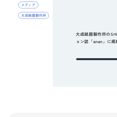
メディア
大成紙器製作所
品質向上への取り組み
大成紙器製作所のSHI
ョン誌「anan」に
コーポレートロゴ
お知らせ
展示会情報
よくある質問
パートナー募集