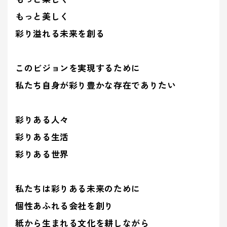
ティ(重要
(環境)
> 企業概要
> 共育方針
り組み
アッセン
課題)
への取り組
シーズン
もっと美しく
ブリー
> 沿革
- 正月
とSDGs
- バレンタインデー
> トップメッセージ
イベント
事業案内を詳しく知る
品質向上への取り組み
彩り溢れる未来を創る
> 方針
から探す
- ひなまつり・子供の日
- ホワイトデー
> サステナビリティ基本方針
> 拠点情報
- 卒業式・入学式
- 母の日・父の日
サステナ
> マテリアリティ(重要課題) とSDGs
このビジョンを実現するために
み
業種から
ビリティ
- 夏イベント
- ハロウィン
コーポレートロゴ
> Environment (環境) への取り組み
探す
私たち自身が彩り豊かな存在でありたい
への取り
- クリスマス
> Social (社会) への取り組み
お知らせ
組み
> Governance (ガバナンス) への取り組み
Social (社
Governance
展示会情報
彩りある人々
業種から製品を探す
品質向上
会)
(ガバナン
彩りある生活
よくある質問
への取り組
ス)
への取り
- ビューティ
- ファッション
への取り組
組み
彩りある世界
パートナー募集
- フード
製品・サービスを見る
- ヘルスケア
- エンターテインメント
- ライフスタイル
私たちは彩りある未来のために
み
- トラベル
- スタディ
個性あふれる会社を創り
み
- パブリック
紙から生まれる文化を耕しながら