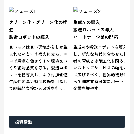
クリーン化・グリーン化の推
生成AIの導入
進
搬送ロボットの導入
製造ロボットの導入
パートナー企業の開拓
良いモノは良い環境からしか生
生成AIや搬送ロボットを導入
まれないという考えに立ち、エ
し、新たな時代に合わせた技能
コで清潔な働きやすい環境をつ
者の育成と多能工化を図る。ワ
くり絶対品質を守る。製造ロボ
ンストップサービスの幅をさら
ットを初導入し、より付加価値
に広げるべく、世界的視野に立
生産性の高い製造現場を目指し
って理念共有可能なパートナー
て継続的な検証と改善を行う。
企業を増やす。
投資活動