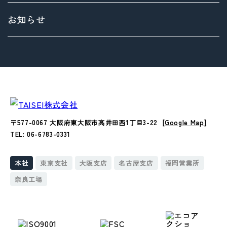
> 拠点情報
マテリアリティ（重要課題）とSDGs
お知らせ
Environment（環境）への取り組み
Social（社会）への取り組み
Governance（ガバナンス）への取り組み
〒577-0067 大阪府東大阪市高井田西1丁目3-22
[Google Map]
TEL: 06-6783-0331
本社
東京支社
大阪支店
名古屋支店
福岡営業所
奈良工場