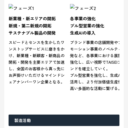
新業種・新エリアの開拓
各事業の強化
新規・第二新規の開拓
プル型営業の強化
サステナブル製品の開発
生成AIの導入
スピードとセンスを生かしたワ
ブランド事業の店舗開発やプロ
ンストップサービスに磨きをか
モーション事業のノベルティ開
け、新業種・新顧客・新商品の
発など、各事業における展開を
開拓・開発を主要エリアで加速
強化し、広い視野でTAISEIブラ
し、全国のお客様から真っ先に
ンドを確立していく。
お声掛けいただけるマインドシ
プル型営業を強化し、生成AIを
ェアナンバーワン企業となる。
活用し、より付加価値生産性の
高い多面的な活動に繋げる。
製造活動