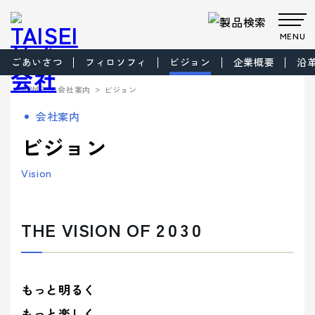
MENU
ごあいさつ
フィロソフィ
ビジョン
企業概要
沿
製品・サービス
>
>
HOME
会社案内
ビジョン
Products
Company
About us
Work
会社案内
サステナビ
サステナビ
ビジョン
共育方針
Environment
製品・
会社案
事業案
製品カテゴリから製品を探す
事業案内
ビジョン
リティ
リティ
パッケー
ごあいさつ
パッケージ
TAISEIで働
プロダク
フィロソフ
プロダクト
脱プラ製
プロモーシ
企業文
ジ
事業
く人たち
トップメッ
ト
ィ
事業
品
基本方針
ョン事業
特殊加
サービ
内
内
社内イベン
工・装飾
セージ
- パッケージ
- プロダクト
化
Vision
> パッケージ事業
ト・研修・
ス
会社案内
福利厚生
- 脱プラ製品
- 特殊加工・装飾
Sustainability
企業概要
沿革
方針
> プロダクト事業
デザイン事
マテリアル
ブランド事
サステ
- デザイン
- プロモーション
THE VISION OF
2030
会社案内を詳しく見る
> プロモーション事業
デザイン
業
事業
ブランド
業
マテリア
事業案内
> ごあいさつ
企業文化
企業文化を詳しく見る
プロモー
ル
- ブランド
- マテリアル
ナビリ
拠点情報
> デザイン事業
> コーポレートアイデンティティについて
ション
製品カテ
- アッセンブリー
> マテリアル事業
ティ
パートナ
ゴリーか
> フィロソフィ
> TAISEIで働く人たち
もっと明るく
サステナビリティへの
ー募集
ら探す
> ブランド事業
> ビジョン
への取
マテリアリ
Environment
> 社内イベント・研修・福利厚生
取り組み
シーズンイベントから製品を探す
もっと楽しく