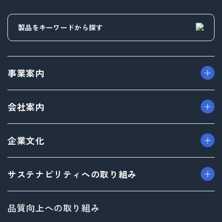
事業案内
> パッケージ事業
会社案内
> プロダクト事業
> プロモーション事業
> ごあいさつ（トップメッセージ）
企業文化
> デザイン事業
> フィロソフィ
> マテリアル事業
> ビジョン
> TAISEIで働く人たち
サステナビリティへの取り組み
> ブランド事業
> 企業概要
> 社内イベント・研修・福利厚生
> 沿革
> 共育方針
トップメッセージ
品質向上への取り組み
> 方針
サステナビリティ基本方針