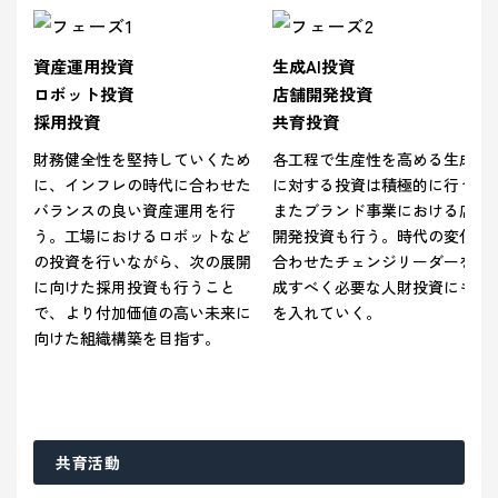
資産運用投資
生成AI投資
ロボット投資
店舗開発投資
採用投資
共育投資
財務健全性を堅持していくため
各工程で生産性を高める生成AI
に、インフレの時代に合わせた
に対する投資は積極的に行う。
バランスの良い資産運用を行
またブランド事業における店舗
う。工場におけるロボットなど
開発投資も行う。時代の変化に
の投資を行いながら、次の展開
合わせたチェンジリーダーを育
に向けた採用投資も行うこと
成すべく必要な人財投資にも力
で、より付加価値の高い未来に
を入れていく。
向けた組織構築を目指す。
共育活動