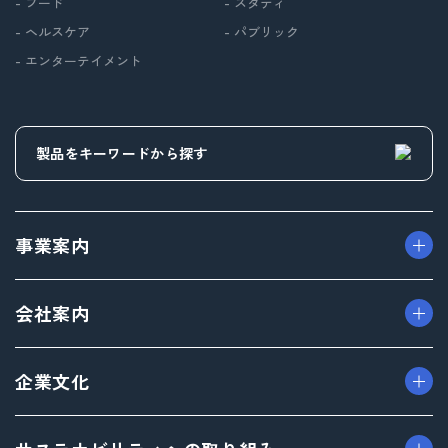
- フード
- スタディ
- ヘルスケア
- パブリック
- エンターテイメント
事業案内
> パッケージ事業
会社案内
> プロダクト事業
> プロモーション事業
> ごあいさつ（トップメッセージ）
企業文化
> デザイン事業
> フィロソフィ
> マテリアル事業
> ビジョン
> TAISEIで働く人たち