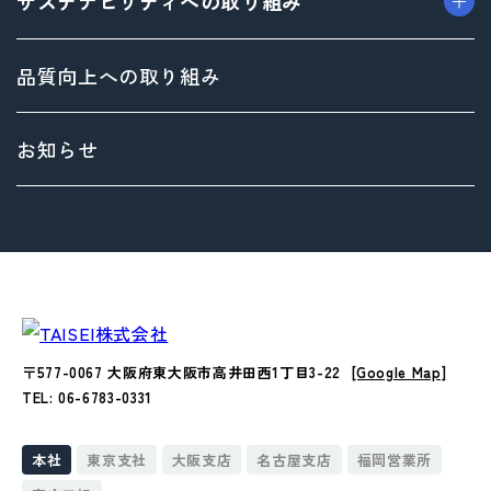
サステナビリティへの取り組み
> ブランド事業
> 企業概要
> 社内イベント・研修・福利厚生
> 沿革
> 共育方針
トップメッセージ
品質向上への取り組み
> 方針
サステナビリティ基本方針
> 拠点情報
マテリアリティ（重要課題）とSDGs
お知らせ
Environment（環境）への取り組み
Social（社会）への取り組み
Governance（ガバナンス）への取り組み
〒577-0067 大阪府東大阪市高井田西1丁目3-22
[Google Map]
TEL: 06-6783-0331
本社
東京支社
大阪支店
名古屋支店
福岡営業所