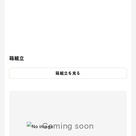
ティ(重要
(環境)
> 企業概要
> 共育方針
り組み
アッセン
課題)
への取り組
シーズン
ブリー
> 沿革
- 正月
とSDGs
- バレンタインデー
> トップメッセージ
イベント
事業案内を詳しく知る
品質向上への取り組み
> 方針
から探す
- ひなまつり・子供の日
- ホワイトデー
> サステナビリティ基本方針
> 拠点情報
- 卒業式・入学式
- 母の日・父の日
サステナ
> マテリアリティ(重要課題) とSDGs
み
業種から
ビリティ
- 夏イベント
- ハロウィン
コーポレートロゴ
> Environment (環境) への取り組み
探す
への取り
- クリスマス
> Social (社会) への取り組み
お知らせ
箱組立
組み
> Governance (ガバナンス) への取り組み
Social (社
Governance
展示会情報
業種から製品を探す
箱組立を見る
品質向上
会)
(ガバナン
よくある質問
への取り組
ス)
への取り
- ビューティ
- ファッション
への取り組
組み
パートナー募集
- フード
製品・サービスを見る
- ヘルスケア
- エンターテインメント
- ライフスタイル
み
- トラベル
- スタディ
み
Coming soon
- パブリック