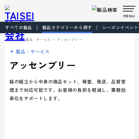
MENU
すべての製品
製品カテゴリーから探す
シーズンイベント
製品・サービス
>
>
HOME
製品・サービス
アッセンブリー
Products
Company
About us
Work
製品・サービス
サステナビ
サステナビ
ビジョン
共育方針
Environment
製品・
会社案
事業案
製品カテゴリから製品を探す
事業案内
アッセンブリー
リティ
リティ
パッケー
ごあいさつ
パッケージ
TAISEIで働
プロダク
フィロソフ
プロダクト
脱プラ製
プロモーシ
企業文
ジ
事業
く人たち
トップメッ
ト
ィ
事業
品
基本方針
ョン事業
特殊加
サービ
内
内
社内イベン
工・装飾
セージ
- パッケージ
- プロダクト
化
> パッケージ事業
ト・研修・
箱の組立から中身の商品セット、検査、発送、品質管
ス
会社案内
福利厚生
- 脱プラ製品
- 特殊加工・装飾
Sustainability
企業概要
沿革
方針
> プロダクト事業
理まで対応可能です。お客様の負担を軽減し、業務効
デザイン事
マテリアル
ブランド事
サステ
- デザイン
- プロモーション
率化をサポートします。
会社案内を詳しく見る
> プロモーション事業
デザイン
業
事業
ブランド
業
マテリア
事業案内
> ごあいさつ
企業文化
企業文化を詳しく見る
プロモー
ル
- ブランド
- マテリアル
ナビリ
拠点情報
> デザイン事業
> コーポレートアイデンティティについて
ション
製品カテ
- アッセンブリー
> マテリアル事業
ティ
パートナ
ゴリーか
> フィロソフィ
> TAISEIで働く人たち
サステナビリティへの
ー募集
ら探す
> ブランド事業
> ビジョン
への取
マテリアリ
Environment
> 社内イベント・研修・福利厚生
取り組み
シーズンイベントから製品を探す