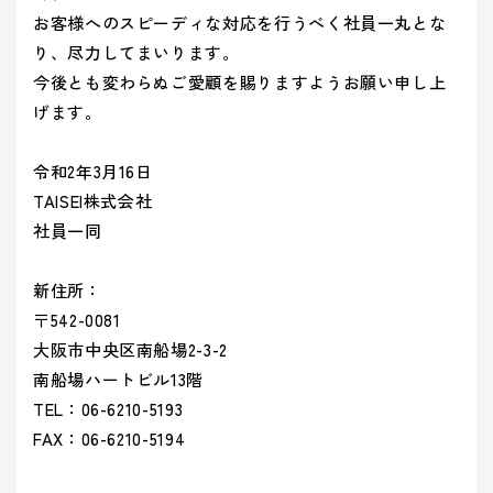
ティ(重要
(環境)
> 企業概要
> 共育方針
り組み
アッセン
お客様へのスピーディな対応を行うべく社員一丸とな
課題)
への取り組
シーズン
ブリー
> 沿革
- 正月
り、尽力してまいります。
とSDGs
- バレンタインデー
> トップメッセージ
イベント
事業案内を詳しく知る
品質向上への取り組み
> 方針
今後とも変わらぬご愛顧を賜りますようお願い申し上
から探す
- ひなまつり・子供の日
- ホワイトデー
> サステナビリティ基本方針
げます。
> 拠点情報
- 卒業式・入学式
- 母の日・父の日
サステナ
> マテリアリティ(重要課題) とSDGs
み
業種から
ビリティ
- 夏イベント
- ハロウィン
コーポレートロゴ
> Environment (環境) への取り組み
令和2年3月16日
探す
への取り
- クリスマス
> Social (社会) への取り組み
TAISEI株式会社
お知らせ
組み
社員一同
> Governance (ガバナンス) への取り組み
Social (社
Governance
展示会情報
業種から製品を探す
品質向上
会)
(ガバナン
新住所：
よくある質問
への取り組
ス)
への取り
〒542-0081
- ビューティ
- ファッション
への取り組
組み
パートナー募集
大阪市中央区南船場2-3-2
- フード
製品・サービスを見る
- ヘルスケア
南船場ハートビル13階
- エンターテインメント
- ライフスタイル
TEL：06-6210-5193
み
- トラベル
- スタディ
FAX：06-6210-5194
み
- パブリック