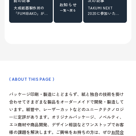
お知らせ
大成紙器製作所の
TAKUMI NEXT
一覧へ戻る
「FUMIBAKO」が
2020に参加いたし
「anan」に掲載さ
ます
れました！
( ABOUT THIS PAGE )
パッケージ印刷・製造にとどまらず、紙と独自の技術を掛け
合わせてさまざまな製品をオーダーメイドで開発・製造して
います。紙管や、レーザーカットなどのユニークテクノロジ
ーに定評があります。オリジナルパッケージ、ノベルティ、
エコ商材や商品開発、デザイン相談などワンストップでお客
様の課題を解決します。ご興味をお持ちの方は、ぜひ
お問合