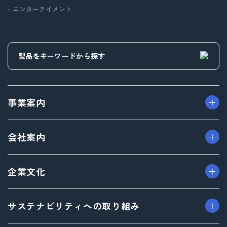
- エンターテイメント
事業案内
> パッケージ事業
会社案内
> プロダクト事業
> プロモーション事業
> ごあいさつ（トップメッセージ）
企業文化
> デザイン事業
> フィロソフィ
> マテリアル事業
> ビジョン
> TAISEIで働く人たち
サステナビリティへの取り組み
> ブランド事業
> 企業概要
> 社内イベント・研修・福利厚生
> 沿革