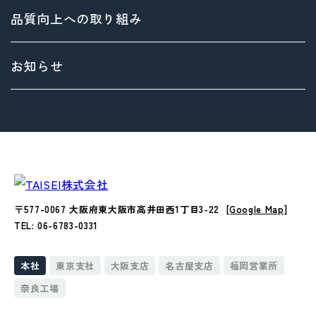
> 共育方針
トップメッセージ
品質向上への取り組み
> 方針
サステナビリティ基本方針
> 拠点情報
マテリアリティ（重要課題）とSDGs
お知らせ
Environment（環境）への取り組み
Social（社会）への取り組み
Governance（ガバナンス）への取り組み
〒577-0067 大阪府東大阪市高井田西1丁目3-22
[Google Map]
TEL: 06-6783-0331
本社
東京支社
大阪支店
名古屋支店
福岡営業所
奈良工場