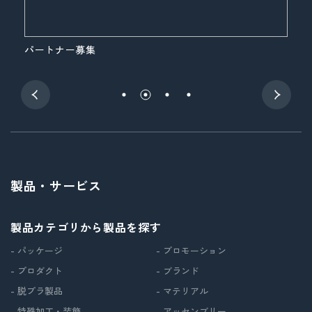
パートナー募集
展
製品・サービス
製品カテゴリから製品を探す
- パッケージ
- プロモーション
- プロダクト
- ブランド
- 脱プラ製品
- マテリアル
- 特殊加工・装飾
- アッセンブリー