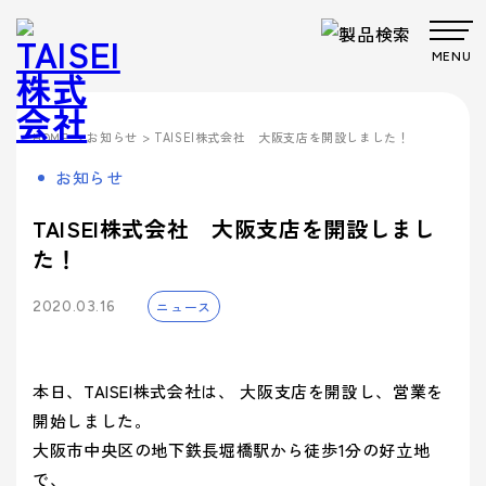
MENU
製品・サービス
>
お知らせ
> TAISEI株式会社 大阪支店を開設しました！
HOME
Products
Company
About us
Work
お知らせ
サステナビ
サステナビ
ビジョン
共育方針
Environment
製品・
会社案
事業案
製品カテゴリから製品を探す
事業案内
リティ
リティ
パッケー
ごあいさつ
パッケージ
TAISEIで働
プロダク
フィロソフ
プロダクト
脱プラ製
プロモーシ
TAISEI株式会社 大阪支店を開設しまし
企業文
ジ
事業
く人たち
トップメッ
ト
ィ
事業
品
基本方針
ョン事業
特殊加
サービ
内
内
た！
社内イベン
工・装飾
セージ
- パッケージ
- プロダクト
化
> パッケージ事業
ト・研修・
ス
会社案内
福利厚生
- 脱プラ製品
- 特殊加工・装飾
Sustainability
ニュース
2020.03.16
企業概要
沿革
方針
> プロダクト事業
デザイン事
マテリアル
ブランド事
サステ
- デザイン
- プロモーション
会社案内を詳しく見る
> プロモーション事業
デザイン
業
事業
ブランド
業
マテリア
事業案内
> ごあいさつ
企業文化
企業文化を詳しく見る
プロモー
ル
- ブランド
- マテリアル
ナビリ
拠点情報
> デザイン事業
> コーポレートアイデンティティについて
本日、TAISEI株式会社は、 大阪支店を開設し、営業を
ション
製品カテ
- アッセンブリー
> マテリアル事業
ティ
パートナ
開始しました。
ゴリーか
> フィロソフィ
> TAISEIで働く人たち
サステナビリティへの
ー募集
大阪市中央区の地下鉄長堀橋駅から徒歩1分の好立地
ら探す
> ブランド事業
> ビジョン
への取
マテリアリ
Environment
> 社内イベント・研修・福利厚生
取り組み
シーズンイベントから製品を探す
で、