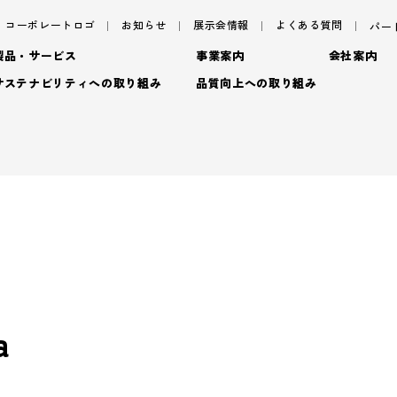
コーポレートロゴ
お知らせ
展示会情報
よくある質問
パー
製品・サービス
事業案内
会社案内
サステナビリティへの取り組み
品質向上への取り組み
サステナビリティ
サ
パッケージ
ごあいさつ
パッケージ事業
TAISEIで働く人たち
プロダクト
フィロソフィ
プロダクト事業
脱プ
社内イベント・研修・
- プロダクト
デザイン
企業概要
デザイン事業
プロモーション
沿革
マテリアル事業
ブラ
- 特殊加工・装飾
トップメッセージ
基
- プロモーション
a
アッセンブリー
拠点情報
- マテリアル
マテリアリティ(重要課題)
En