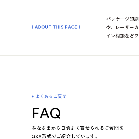
会社案内
パッケージ印刷
や、レーザーカ
( ABOUT THIS PAGE )
> ごあいさつ
イン相談などワ
> コーポレートアイデンティティについて
> フィロソフィ
> ビジョン
> 企業概要
> 沿革
> 方針
よくあるご質問
> 拠点情報
FAQ
企業文化
みなさまから日頃よく寄せられるご質問を
Q&A形式でご紹介しています。