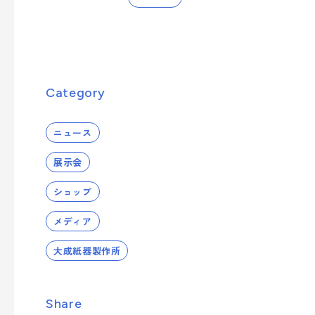
への取り組み
業種から探す
シーズンイベントから製品を探す
事業案内を詳しく知る
サステナビリティへの取り組み
- 正月
Category
- ひなまつり・子供の日
品質向上への取り組み
- 卒業式・入学式
製品・サービスを見る
ニュース
- 夏イベント
展示会
- クリスマス
ショップ
業種から製品を探す
メディア
大成紙器製作所
- ビューティ
- フード
Share
- エンターテインメント