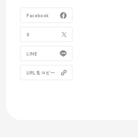
- トラベル
Facebook
- パブリック
X
事業案内
LINE
> パッケージ事業
URLをコピー
> プロダクト事業
> プロモーション事業
> デザイン事業
> マテリアル事業
> ブランド事業