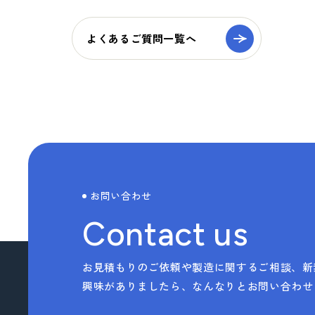
> TAISEIで働く人たち
よくあるご質問一覧へ
> 社内イベント・研修・福利厚生
> 共育方針
サステナビリティへの
取り組み
> トップメッセージ
お問い合わせ
> サステナビリティ基本方針
Contact us
> マテリアリティ(重要課題) とSDGs
> Environment (環境) への取り組み
お見積もりのご依頼や製造に関するご相談、新
興味がありましたら、なんなりとお問い合わせ
> Social (社会) への取り組み
> Governance (ガバナンス) への取り組み