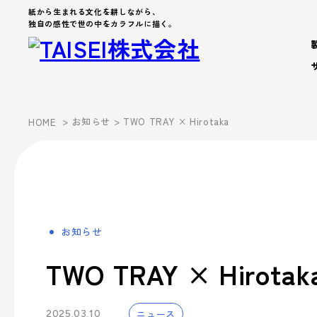
紙から生まれる文化を耕しながら、
独自の感性で世の中をカラフルに描く。
製品・サービス
>
お知らせ
> TWO TRAY × Hirotaka
HOME
Products
Company
About us
Work Environment
製品カテゴリから製品を探す
製品・サービス
会社案内
事業案内
企業文化
- パッケージ
- 脱プラ製品
お知らせ
会社案内を詳しく見る
企業文化を詳しく見る
製品カテゴリーから探す
事業案内
- デザイン
TWO TRAY × Hirotak
Sustainability
- ブランド
サステナビリティ
シーズンイベントから探す
パートナー募集
- アッセンブリー
ニュース
2025.03.10