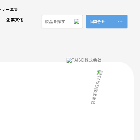
トナー募集
企業文化
お問合せ
ステナビリティ
ラ製品
ビジョン
プロモーション事業
共育方針
特殊加工・装飾
福利厚生
ンド
方針
ブランド事業
マテリアル
本方針
vironment (環境)