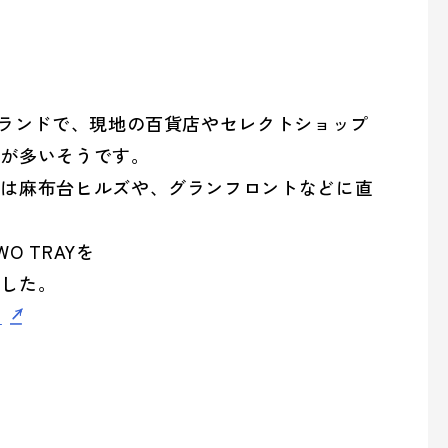
の取り組み
ブランドで、現地の百貨店やセレクトショップ
者が多いそうです。
overnance (ガバナンス)
では麻布台ヒルズや、グランフロントなどに直
 TRAYを
ました。
の取り組み
/