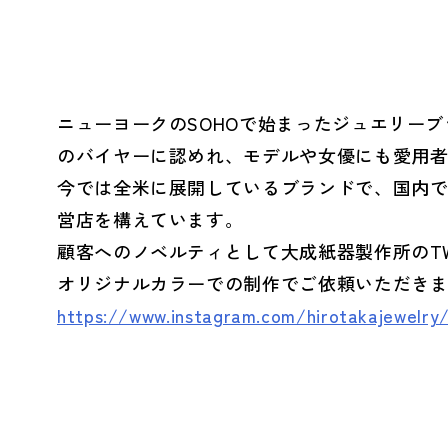
とSDGs
- バレンタインデー
へ
ニューヨークのSOHOで始まったジュエリー
- ホワイトデー
のバイヤーに認めれ、モデルや女優にも愛用
- 母の日・父の日
Social (社会)
G
今では全米に展開しているブランドで、国内
- ハロウィン
営店を構えています。
顧客へのノベルティとして大成紙器製作所のTWO
オリジナルカラーでの制作でご依頼いただき
への取り組み
へ
https://www.instagram.com/hirotakajewelry
- ファッション
- ヘルスケア
- ライフスタイル