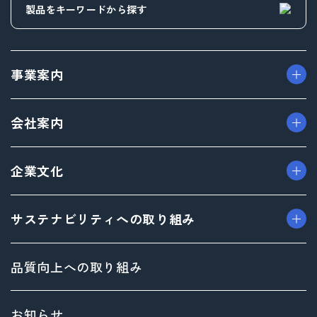
事業案内
> パッケージ事業
会社案内
> プロダクト事業
> プロモーション事業
> ごあいさつ（トップメッセージ）
企業文化
> デザイン事業
> フィロソフィ
> マテリアル事業
> ビジョン
> TAISEIで働く人たち
サステナビリティへの取り組み
> ブランド事業
> 企業概要
> 社内イベント・研修・福利厚生
> 沿革
> 共育方針
トップメッセージ
品質向上への取り組み
> 方針
サステナビリティ基本方針
> 拠点情報
マテリアリティ（重要課題）とSDGs
お知らせ