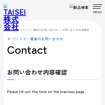
MENU
製品・サービス
>
>
HOME
パートナー募集のお問い合わせ
お問い合わせ内容確認
Products
Company
About us
Work
パートナー募集のお問い合わせ
サステナビ
サステナビ
ビジョン
共育方針
Environment
製品・
会社案
事業案
製品カテゴリから製品を探す
Contact
事業案内
リティ
リティ
パッケー
ごあいさつ
パッケージ
TAISEIで働
プロダク
フィロソフ
プロダクト
脱プラ製
プロモーシ
企業文
ジ
事業
く人たち
トップメッ
ト
ィ
事業
品
基本方針
ョン事業
特殊加
サービ
内
内
社内イベン
工・装飾
セージ
- パッケージ
- プロダクト
化
> パッケージ事業
ト・研修・
ス
会社案内
福利厚生
- 脱プラ製品
- 特殊加工・装飾
Sustainability
企業概要
沿革
方針
> プロダクト事業
お問い合わせ内容確認
デザイン事
マテリアル
ブランド事
サステ
- デザイン
- プロモーション
会社案内を詳しく見る
> プロモーション事業
デザイン
業
事業
ブランド
業
マテリア
事業案内
> ごあいさつ
企業文化
企業文化を詳しく見る
プロモー
ル
- ブランド
- マテリアル
ナビリ
拠点情報
> デザイン事業
> コーポレートアイデンティティについて
ション
製品カテ
- アッセンブリー
> マテリアル事業
ティ
パートナ
Please fill out the form on the previous page.
ゴリーか
> フィロソフィ
> TAISEIで働く人たち
サステナビリティへの
ー募集
ら探す
> ブランド事業
> ビジョン
への取
マテリアリ
Environment
> 社内イベント・研修・福利厚生
取り組み
シーズンイベントから製品を探す