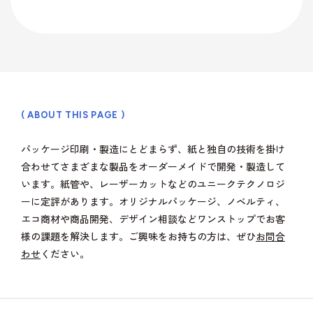
ティ(重要
(環境)
> 企業概要
> 共育方針
り組み
アッセン
課題)
への取り組
シーズン
ブリー
> 沿革
- 正月
とSDGs
- バレンタインデー
> トップメッセージ
イベント
事業案内を詳しく知る
品質向上への取り組み
> 方針
から探す
- ひなまつり・子供の日
- ホワイトデー
> サステナビリティ基本方針
> 拠点情報
- 卒業式・入学式
- 母の日・父の日
サステナ
> マテリアリティ(重要課題) とSDGs
み
業種から
ビリティ
- 夏イベント
- ハロウィン
コーポレートロゴ
> Environment (環境) への取り組み
探す
への取り
( ABOUT THIS PAGE )
- クリスマス
> Social (社会) への取り組み
お知らせ
組み
> Governance (ガバナンス) への取り組み
パッケージ印刷・製造にとどまらず、紙と独自の技術を掛け
Social (社
Governance
展示会情報
合わせてさまざまな製品をオーダーメイドで開発・製造して
業種から製品を探す
品質向上
会)
(ガバナン
います。紙管や、レーザーカットなどのユニークテクノロジ
よくある質問
への取り組
ス)
への取り
ーに定評があります。オリジナルパッケージ、ノベルティ、
- ビューティ
- ファッション
への取り組
組み
エコ商材や商品開発、デザイン相談などワンストップでお客
パートナー募集
- フード
製品・サービスを見る
- ヘルスケア
様の課題を解決します。ご興味をお持ちの方は、ぜひ
お問合
- エンターテインメント
- ライフスタイル
わせ
ください。
み
- トラベル
- スタディ
み
- パブリック