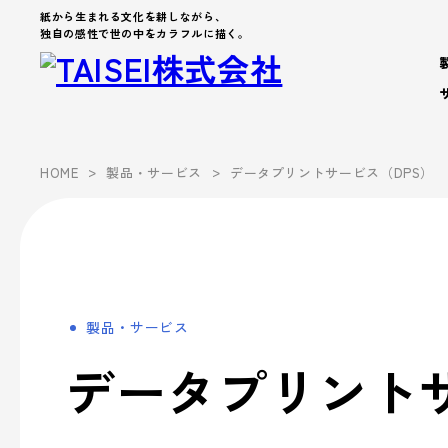
紙から生まれる文化を耕しながら、
独自の感性で世の中をカラフルに描く。
製品・サービス
>
>
HOME
製品・サービス
データプリントサービス（DPS）
Products
Company
About us
Work Environment
製品カテゴリから製品を探す
製品・サービス
会社案内
事業案内
企業文化
- パッケージ
- 脱プラ製品
製品・サービス
会社案内を詳しく見る
企業文化を詳しく見る
製品カテゴリーから探す
事業案内
- デザイン
データプリントサ
Sustainability
- ブランド
サステナビリティ
シーズンイベントから探す
パートナー募集
- アッセンブリー