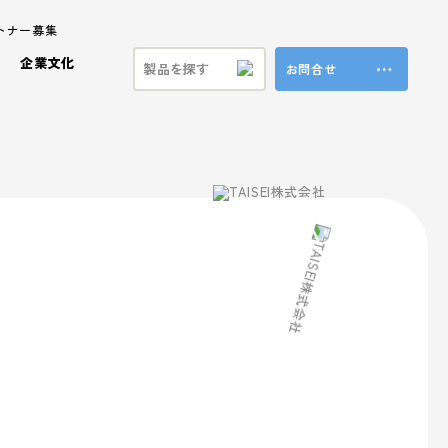
トナー募集
企業文化
お問合せ
ステナビリティ
ラ製品
ビジョン
プロモーション事業
共育方針
特殊加工・装飾
福利厚生
ンド
方針
ブランド事業
マテリアル
本方針
vironment (環境)