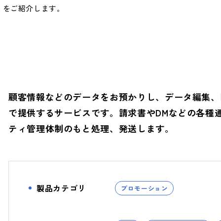
S）をご紹介します。
とSDGs
- バレンタインデー
へ
- ホワイトデー
- 母の日・父の日
Social (社会)
G
顧客情報などのデータをお預かりし、データ編集、
- ハロウィン
で提供するサービスです。請求書やDMなどの各種
ティ管理体制のもと処理、発送します。
への取り組み
へ
- ファッション
製品カテゴリ
プロモーション
- ヘルスケア
- ライフスタイル