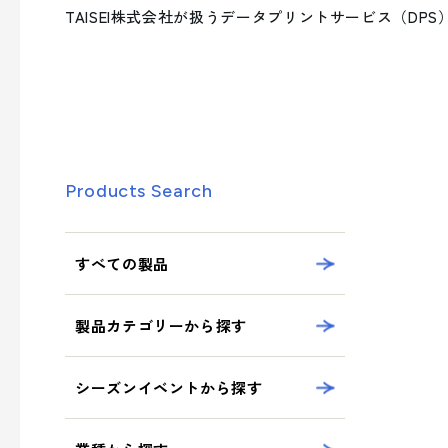
への取り組み
業種から探す
TAISEI株式会社が扱うデータプリントサービス（DP
シーズンイベントから製品を探す
事業案内を詳しく知る
サステナビリティへの取り組み
- 正月
- ひなまつり・子供の日
品質向上への取り組み
- 卒業式・入学式
製品・サービスを見る
Products Search
- 夏イベント
- クリスマス
すべての製品
業種から製品を探す
製品カテゴリーから探す
- ビューティ
シーズンイベントから探す
- フード
- エンターテインメント