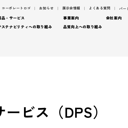
コーポレートロゴ
お知らせ
展示会情報
よくある質問
パー
製品・サービス
事業案内
会社案内
サステナビリティへの取り組み
品質向上への取り組み
サステナビリティ
サ
パッケージ
ごあいさつ
パッケージ事業
TAISEIで働く人たち
プロダクト
フィロソフィ
プロダクト事業
脱プ
社内イベント・研修・
- プロダクト
デザイン
企業概要
デザイン事業
プロモーション
沿革
マテリアル事業
ブラ
- 特殊加工・装飾
トップメッセージ
基
- プロモーション
ービス（DPS）
アッセンブリー
拠点情報
- マテリアル
マテリアリティ(重要課題)
En