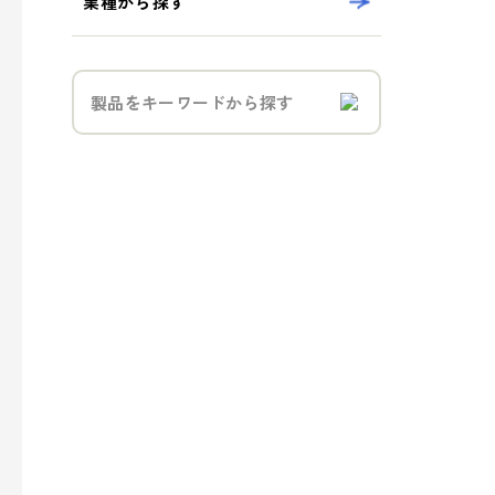
業種から探す
- トラベル
- パブリック
事業案内
> パッケージ事業
> プロダクト事業
> プロモーション事業
> デザイン事業
> マテリアル事業
> ブランド事業