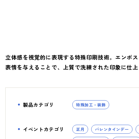
とSDGs
- バレンタインデー
へ
- ホワイトデー
- 母の日・父の日
Social (社会)
G
立体感を視覚的に表現する特殊印刷技術。エンボス
- ハロウィン
表情を与えることで、上質で洗練された印象に仕上
への取り組み
へ
製品カテゴリ
特殊加工・装飾
- ファッション
- ヘルスケア
イベントカテゴリ
正月
バレンタインデー
- ライフスタイル