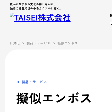
紙から生まれる文化を耕しながら、
独自の感性で世の中をカラフルに描く。
製品・サービス
>
>
HOME
製品・サービス
擬似エンボス
Products
Company
About us
Work Environment
製品カテゴリから製品を探す
製品・サービス
会社案内
事業案内
企業文化
- パッケージ
- 脱プラ製品
製品・サービス
会社案内を詳しく見る
企業文化を詳しく見る
製品カテゴリーから探す
事業案内
- デザイン
擬似エンボス
Sustainability
- ブランド
サステナビリティ
シーズンイベントから探す
パートナー募集
- アッセンブリー