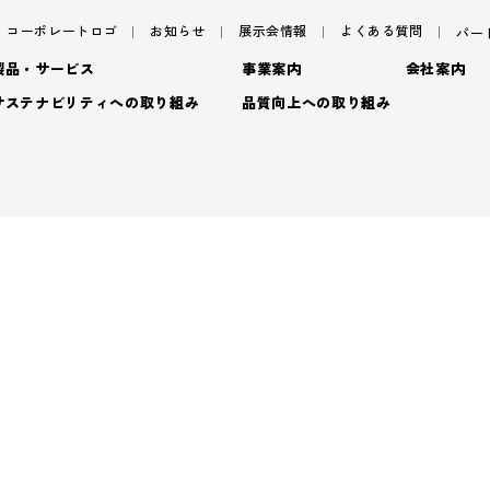
コーポレートロゴ
お知らせ
展示会情報
よくある質問
パー
製品・サービス
事業案内
会社案内
サステナビリティへの取り組み
品質向上への取り組み
サステナビリティ
サ
パッケージ
ごあいさつ
パッケージ事業
TAISEIで働く人たち
プロダクト
フィロソフィ
プロダクト事業
脱プ
社内イベント・研修・
- プロダクト
デザイン
企業概要
デザイン事業
プロモーション
沿革
マテリアル事業
ブラ
- 特殊加工・装飾
トップメッセージ
基
- プロモーション
アッセンブリー
拠点情報
- マテリアル
マテリアリティ(重要課題)
En