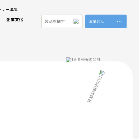
トナー募集
企業文化
お問合せ
ステナビリティ
ラ製品
ビジョン
プロモーション事業
共育方針
特殊加工・装飾
福利厚生
ンド
方針
ブランド事業
マテリアル
本方針
vironment (環境)