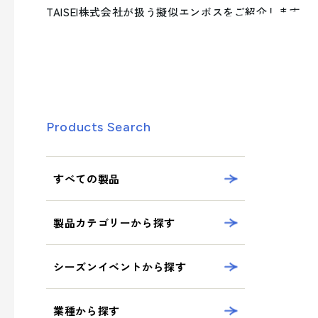
への取り組み
業種から探す
TAISEI株式会社が扱う擬似エンボスをご紹介します。
シーズンイベントから製品を探す
事業案内を詳しく知る
サステナビリティへの取り組み
- 正月
- ひなまつり・子供の日
品質向上への取り組み
- 卒業式・入学式
Products Search
製品・サービスを見る
- 夏イベント
- クリスマス
すべての製品
製品カテゴリーから探す
業種から製品を探す
- ビューティ
シーズンイベントから探す
- フード
- エンターテインメント
業種から探す