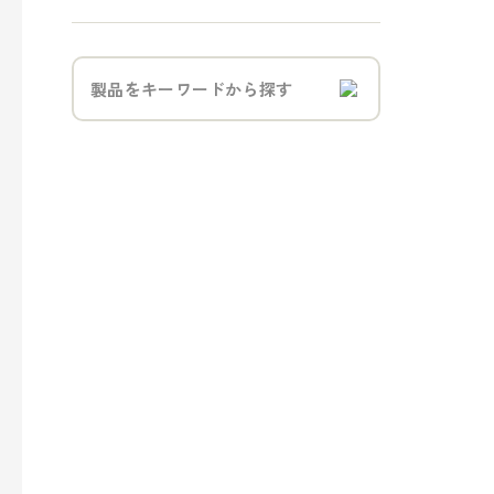
- トラベル
- パブリック
事業案内
> パッケージ事業
> プロダクト事業
> プロモーション事業
> デザイン事業
> マテリアル事業
> ブランド事業