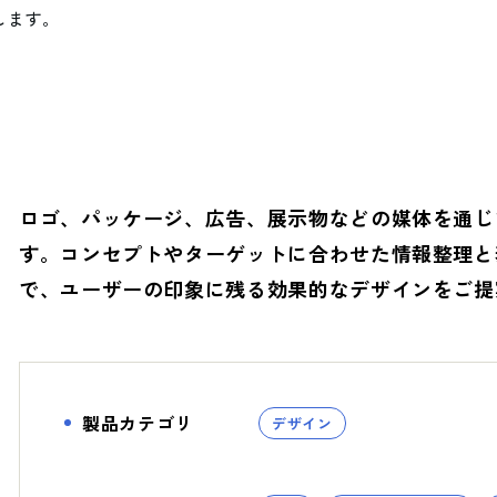
します。
とSDGs
- バレンタインデー
へ
- ホワイトデー
- 母の日・父の日
Social (社会)
G
ロゴ、パッケージ、広告、展示物などの媒体を通じ
- ハロウィン
す。コンセプトやターゲットに合わせた情報整理と
で、ユーザーの印象に残る効果的なデザインをご提
への取り組み
へ
- ファッション
製品カテゴリ
デザイン
- ヘルスケア
- ライフスタイル