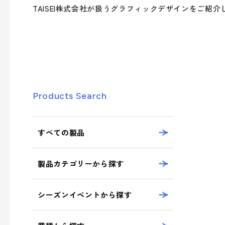
への取り組み
業種から探す
TAISEI株式会社が扱うグラフィックデザインをご紹介
シーズンイベントから製品を探す
事業案内を詳しく知る
サステナビリティへの取り組み
- 正月
- ひなまつり・子供の日
品質向上への取り組み
- 卒業式・入学式
製品・サービスを見る
Products Search
- 夏イベント
- クリスマス
すべての製品
業種から製品を探す
製品カテゴリーから探す
- ビューティ
シーズンイベントから探す
- フード
- エンターテインメント