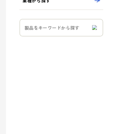
業種から探す
- トラベル
- パブリック
事業案内
> パッケージ事業
> プロダクト事業
> プロモーション事業
> デザイン事業
> マテリアル事業
> ブランド事業