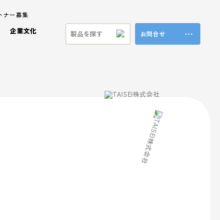
トナー募集
企業文化
お問合せ
ステナビリティ
ラ製品
ビジョン
プロモーション事業
共育方針
特殊加工・装飾
福利厚生
ンド
方針
ブランド事業
マテリアル
本方針
vironment (環境)