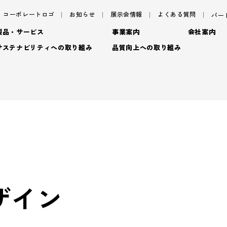
コーポレートロゴ
お知らせ
展示会情報
よくある質問
パー
製品・サービス
事業案内
会社案内
サステナビリティへの取り組み
品質向上への取り組み
サステナビリティ
サ
パッケージ
ごあいさつ
パッケージ事業
TAISEIで働く人たち
プロダクト
フィロソフィ
プロダクト事業
脱プ
社内イベント・研修・
- プロダクト
デザイン
企業概要
デザイン事業
プロモーション
沿革
マテリアル事業
ブラ
- 特殊加工・装飾
トップメッセージ
基
- プロモーション
ザイン
アッセンブリー
拠点情報
- マテリアル
マテリアリティ(重要課題)
En