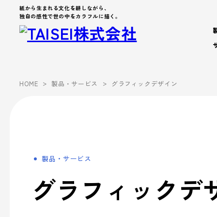
紙から生まれる文化を耕しながら、
独自の感性で世の中をカラフルに描く。
製品・サービス
>
>
HOME
製品・サービス
グラフィックデザイン
Products
Company
About us
Work Environment
製品カテゴリから製品を探す
製品・サービス
会社案内
事業案内
企業文化
- パッケージ
- 脱プラ製品
製品・サービス
会社案内を詳しく見る
企業文化を詳しく見る
製品カテゴリーから探す
事業案内
- デザイン
グラフィックデ
Sustainability
- ブランド
サステナビリティ
シーズンイベントから探す
パートナー募集
- アッセンブリー