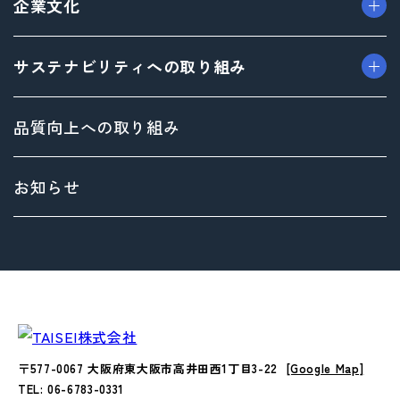
企業文化
> デザイン事業
> フィロソフィ
> マテリアル事業
> ビジョン
> TAISEIで働く人たち
サステナビリティへの取り組み
> ブランド事業
> 企業概要
> 社内イベント・研修・福利厚生
> 沿革
> 共育方針
トップメッセージ
品質向上への取り組み
> 方針
サステナビリティ基本方針
> 拠点情報
マテリアリティ（重要課題）とSDGs
お知らせ
Environment（環境）への取り組み
Social（社会）への取り組み
Governance（ガバナンス）への取り組み
〒577-0067 大阪府東大阪市高井田西1丁目3-22
[Google Map]
TEL: 06-6783-0331