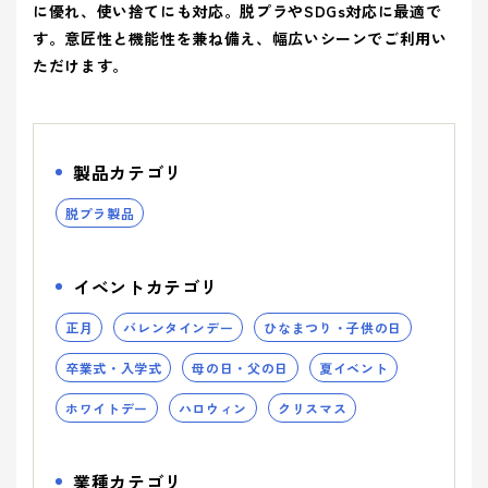
ティ(重要
(環境)
> 企業概要
に優れ、使い捨てにも対応。脱プラやSDGs対応に最適で
> 共育方針
り組み
アッセン
課題)
への取り組
シーズン
す。意匠性と機能性を兼ね備え、幅広いシーンでご利用い
ブリー
> 沿革
- 正月
とSDGs
- バレンタインデー
> トップメッセージ
イベント
事業案内を詳しく知る
ただけます。
品質向上への取り組み
> 方針
から探す
- ひなまつり・子供の日
- ホワイトデー
> サステナビリティ基本方針
> 拠点情報
- 卒業式・入学式
- 母の日・父の日
サステナ
> マテリアリティ(重要課題) とSDGs
み
業種から
ビリティ
- 夏イベント
- ハロウィン
コーポレートロゴ
> Environment (環境) への取り組み
製品カテゴリ
探す
への取り
- クリスマス
> Social (社会) への取り組み
お知らせ
組み
脱プラ製品
> Governance (ガバナンス) への取り組み
Social (社
Governance
展示会情報
業種から製品を探す
品質向上
会)
(ガバナン
イベントカテゴリ
よくある質問
への取り組
ス)
への取り
- ビューティ
- ファッション
への取り組
組み
正月
バレンタインデー
ひなまつり・子供の日
パートナー募集
- フード
製品・サービスを見る
- ヘルスケア
卒業式・入学式
母の日・父の日
夏イベント
- エンターテインメント
- ライフスタイル
ホワイトデー
ハロウィン
クリスマス
み
- トラベル
- スタディ
み
- パブリック
業種カテゴリ