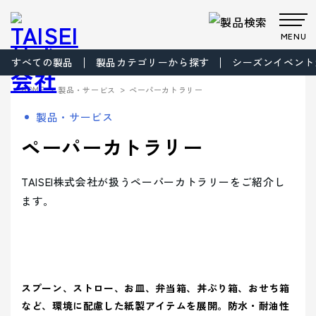
MENU
すべての製品
製品カテゴリーから探す
シーズンイベント
製品・サービス
>
>
HOME
製品・サービス
ペーパーカトラリー
Products
Company
About us
Work
製品・サービス
サステナビ
サステナビ
ビジョン
共育方針
Environment
製品・
会社案
事業案
製品カテゴリから製品を探す
事業案内
ペーパーカトラリー
リティ
リティ
パッケー
ごあいさつ
パッケージ
TAISEIで働
プロダク
フィロソフ
プロダクト
脱プラ製
プロモーシ
企業文
ジ
事業
く人たち
トップメッ
ト
ィ
事業
品
基本方針
ョン事業
特殊加
サービ
内
内
社内イベン
工・装飾
セージ
- パッケージ
- プロダクト
化
> パッケージ事業
TAISEI株式会社が扱うペーパーカトラリーをご紹介し
ト・研修・
ス
会社案内
福利厚生
- 脱プラ製品
- 特殊加工・装飾
Sustainability
ます。
企業概要
沿革
方針
> プロダクト事業
デザイン事
マテリアル
ブランド事
サステ
- デザイン
- プロモーション
会社案内を詳しく見る
> プロモーション事業
デザイン
業
事業
ブランド
業
マテリア
事業案内
> ごあいさつ
企業文化
企業文化を詳しく見る
プロモー
ル
- ブランド
- マテリアル
ナビリ
拠点情報
> デザイン事業
> コーポレートアイデンティティについて
ション
製品カテ
- アッセンブリー
> マテリアル事業
ティ
パートナ
ゴリーか
> フィロソフィ
> TAISEIで働く人たち
スプーン、ストロー、お皿、弁当箱、丼ぶり箱、おせち箱
サステナビリティへの
ー募集
ら探す
> ブランド事業
> ビジョン
への取
マテリアリ
Environment
> 社内イベント・研修・福利厚生
など、環境に配慮した紙製アイテムを展開。防水・耐油性
取り組み
シーズンイベントから製品を探す