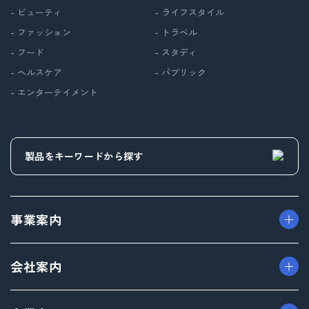
- ビューティ
- ライフスタイル
- ファッション
- トラベル
- フード
- スタディ
- ヘルスケア
- パブリック
- エンターテイメント
事業案内
> パッケージ事業
会社案内
> プロダクト事業
> プロモーション事業
> ごあいさつ（トップメッセージ）