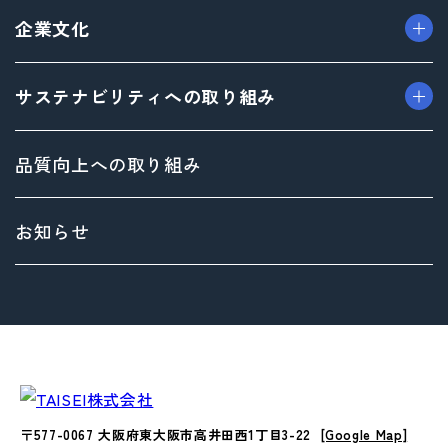
> プロモーション事業
> ごあいさつ（トップメッセージ）
企業文化
> デザイン事業
> フィロソフィ
> マテリアル事業
> ビジョン
> TAISEIで働く人たち
サステナビリティへの取り組み
> ブランド事業
> 企業概要
> 社内イベント・研修・福利厚生
> 沿革
> 共育方針
トップメッセージ
品質向上への取り組み
> 方針
サステナビリティ基本方針
> 拠点情報
マテリアリティ（重要課題）とSDGs
お知らせ
Environment（環境）への取り組み
Social（社会）への取り組み
Governance（ガバナンス）への取り組み
〒577-0067 大阪府東大阪市高井田西1丁目3-22
[Google Map]