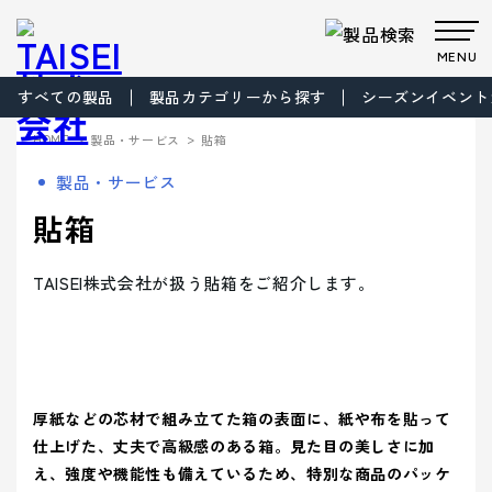
MENU
すべての製品
製品カテゴリーから探す
シーズンイベント
製品・サービス
>
>
HOME
製品・サービス
貼箱
Products
Company
About us
Work
製品・サービス
サステナビ
サステナビ
ビジョン
共育方針
Environment
製品・
会社案
事業案
製品カテゴリから製品を探す
事業案内
貼箱
リティ
リティ
パッケー
ごあいさつ
パッケージ
TAISEIで働
プロダク
フィロソフ
プロダクト
脱プラ製
プロモーシ
企業文
ジ
事業
く人たち
トップメッ
ト
ィ
事業
品
基本方針
ョン事業
特殊加
サービ
内
内
社内イベン
工・装飾
セージ
- パッケージ
- プロダクト
化
> パッケージ事業
TAISEI株式会社が扱う貼箱をご紹介します。
ト・研修・
ス
会社案内
福利厚生
- 脱プラ製品
- 特殊加工・装飾
Sustainability
企業概要
沿革
方針
> プロダクト事業
デザイン事
マテリアル
ブランド事
サステ
- デザイン
- プロモーション
会社案内を詳しく見る
> プロモーション事業
デザイン
業
事業
ブランド
業
マテリア
事業案内
> ごあいさつ
企業文化
企業文化を詳しく見る
プロモー
ル
- ブランド
- マテリアル
ナビリ
拠点情報
> デザイン事業
> コーポレートアイデンティティについて
ション
製品カテ
- アッセンブリー
厚紙などの芯材で組み立てた箱の表面に、紙や布を貼って
> マテリアル事業
ティ
パートナ
ゴリーか
> フィロソフィ
> TAISEIで働く人たち
仕上げた、丈夫で高級感のある箱。見た目の美しさに加
サステナビリティへの
ー募集
ら探す
> ブランド事業
> ビジョン
への取
マテリアリ
Environment
> 社内イベント・研修・福利厚生
え、強度や機能性も備えているため、特別な商品のパッケ
取り組み
シーズンイベントから製品を探す