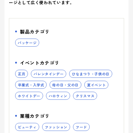
ティ(重要
(環境)
> 企業概要
ージとして広く使われています。
> 共育方針
り組み
アッセン
課題)
への取り組
シーズン
ブリー
> 沿革
- 正月
とSDGs
- バレンタインデー
> トップメッセージ
イベント
事業案内を詳しく知る
品質向上への取り組み
> 方針
から探す
- ひなまつり・子供の日
- ホワイトデー
> サステナビリティ基本方針
> 拠点情報
製品カテゴリ
- 卒業式・入学式
- 母の日・父の日
サステナ
> マテリアリティ(重要課題) とSDGs
み
業種から
ビリティ
- 夏イベント
- ハロウィン
パッケージ
コーポレートロゴ
> Environment (環境) への取り組み
探す
への取り
- クリスマス
> Social (社会) への取り組み
お知らせ
組み
イベントカテゴリ
> Governance (ガバナンス) への取り組み
Social (社
Governance
展示会情報
業種から製品を探す
正月
バレンタインデー
ひなまつり・子供の日
品質向上
会)
(ガバナン
よくある質問
への取り組
ス)
への取り
卒業式・入学式
母の日・父の日
夏イベント
- ビューティ
- ファッション
への取り組
組み
パートナー募集
ホワイトデー
ハロウィン
クリスマス
- フード
製品・サービスを見る
- ヘルスケア
- エンターテインメント
- ライフスタイル
み
業種カテゴリ
- トラベル
- スタディ
み
- パブリック
ビューティ
ファッション
フード