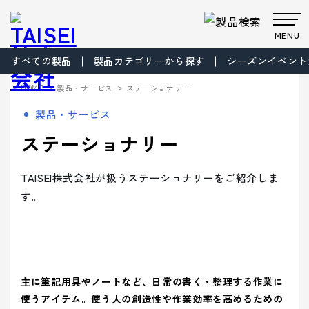
MENU
すべての製品
製品カテゴリーから探す
シーズンイベント
製品・サービス
>
>
HOME
製品・サービス
ステーショナリー
Products
Company
About us
Work
製品・サービス
サステナビ
サステナビ
ビジョン
共育方針
Environment
製品・
会社案
事業案
製品カテゴリから製品を探す
事業案内
ステーショナリー
リティ
リティ
パッケー
ごあいさつ
パッケージ
TAISEIで働
プロダク
フィロソフ
プロダクト
脱プラ製
プロモーシ
企業文
ジ
事業
く人たち
トップメッ
ト
ィ
事業
品
基本方針
ョン事業
特殊加
サービ
内
内
社内イベン
工・装飾
セージ
- パッケージ
- プロダクト
化
> パッケージ事業
TAISEI株式会社が扱うステーショナリーをご紹介しま
ト・研修・
ス
会社案内
福利厚生
- 脱プラ製品
- 特殊加工・装飾
Sustainability
す。
企業概要
沿革
方針
> プロダクト事業
デザイン事
マテリアル
ブランド事
サステ
- デザイン
- プロモーション
会社案内を詳しく見る
> プロモーション事業
デザイン
業
事業
ブランド
業
マテリア
事業案内
> ごあいさつ
企業文化
企業文化を詳しく見る
プロモー
ル
- ブランド
- マテリアル
ナビリ
拠点情報
> デザイン事業
> コーポレートアイデンティティについて
ション
製品カテ
- アッセンブリー
> マテリアル事業
ティ
パートナ
ゴリーか
> フィロソフィ
> TAISEIで働く人たち
主に筆記用具やノートなど、日常の書く・整理する作業に
サステナビリティへの
ー募集
ら探す
> ブランド事業
> ビジョン
への取
マテリアリ
Environment
> 社内イベント・研修・福利厚生
使うアイテム。使う人の創造性や作業効率を高めるための
取り組み
シーズンイベントから製品を探す