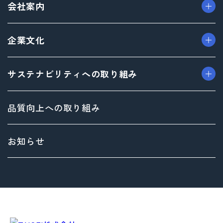
会社案内
> プロダクト事業
> プロモーション事業
> ごあいさつ（トップメッセージ）
企業文化
> デザイン事業
> フィロソフィ
> マテリアル事業
> ビジョン
> TAISEIで働く人たち
サステナビリティへの取り組み
> ブランド事業
> 企業概要
> 社内イベント・研修・福利厚生
> 沿革
> 共育方針
トップメッセージ
品質向上への取り組み
> 方針
サステナビリティ基本方針
> 拠点情報
マテリアリティ（重要課題）とSDGs
お知らせ
Environment（環境）への取り組み
Social（社会）への取り組み
Governance（ガバナンス）への取り組み