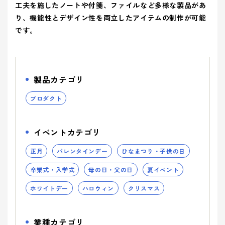
ティ(重要
(環境)
> 企業概要
工夫を施したノートや付箋、ファイルなど多様な製品があ
> 共育方針
り組み
アッセン
課題)
への取り組
シーズン
り、機能性とデザイン性を両立したアイテムの制作が可能
ブリー
> 沿革
- 正月
とSDGs
- バレンタインデー
> トップメッセージ
イベント
事業案内を詳しく知る
です。
品質向上への取り組み
> 方針
から探す
- ひなまつり・子供の日
- ホワイトデー
> サステナビリティ基本方針
> 拠点情報
- 卒業式・入学式
- 母の日・父の日
サステナ
> マテリアリティ(重要課題) とSDGs
み
業種から
ビリティ
- 夏イベント
- ハロウィン
コーポレートロゴ
> Environment (環境) への取り組み
製品カテゴリ
探す
への取り
- クリスマス
> Social (社会) への取り組み
お知らせ
組み
プロダクト
> Governance (ガバナンス) への取り組み
Social (社
Governance
展示会情報
業種から製品を探す
品質向上
会)
(ガバナン
イベントカテゴリ
よくある質問
への取り組
ス)
への取り
- ビューティ
- ファッション
への取り組
組み
正月
バレンタインデー
ひなまつり・子供の日
パートナー募集
- フード
製品・サービスを見る
- ヘルスケア
卒業式・入学式
母の日・父の日
夏イベント
- エンターテインメント
- ライフスタイル
ホワイトデー
ハロウィン
クリスマス
み
- トラベル
- スタディ
み
- パブリック
業種カテゴリ