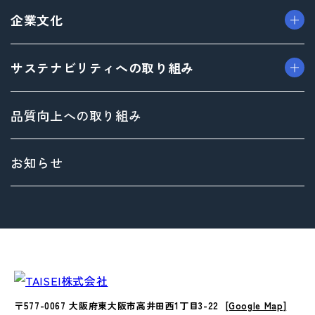
> プロモーション事業
> ごあいさつ（トップメッセージ）
企業文化
> デザイン事業
> フィロソフィ
> マテリアル事業
> ビジョン
> TAISEIで働く人たち
サステナビリティへの取り組み
> ブランド事業
> 企業概要
> 社内イベント・研修・福利厚生
> 沿革
> 共育方針
トップメッセージ
品質向上への取り組み
> 方針
サステナビリティ基本方針
> 拠点情報
マテリアリティ（重要課題）とSDGs
お知らせ
Environment（環境）への取り組み
Social（社会）への取り組み
Governance（ガバナンス）への取り組み
〒577-0067 大阪府東大阪市高井田西1丁目3-22
[Google Map]