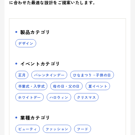
ティ(重要
(環境)
> 企業概要
に合わせた最適な設計をご提案いたします。
> 共育方針
り組み
アッセン
課題)
への取り組
シーズン
ブリー
> 沿革
- 正月
とSDGs
- バレンタインデー
> トップメッセージ
イベント
事業案内を詳しく知る
品質向上への取り組み
> 方針
から探す
- ひなまつり・子供の日
- ホワイトデー
> サステナビリティ基本方針
> 拠点情報
製品カテゴリ
- 卒業式・入学式
- 母の日・父の日
サステナ
> マテリアリティ(重要課題) とSDGs
み
業種から
ビリティ
- 夏イベント
- ハロウィン
デザイン
コーポレートロゴ
> Environment (環境) への取り組み
探す
への取り
- クリスマス
> Social (社会) への取り組み
お知らせ
組み
イベントカテゴリ
> Governance (ガバナンス) への取り組み
Social (社
Governance
展示会情報
業種から製品を探す
正月
バレンタインデー
ひなまつり・子供の日
品質向上
会)
(ガバナン
よくある質問
への取り組
ス)
への取り
卒業式・入学式
母の日・父の日
夏イベント
- ビューティ
- ファッション
への取り組
組み
パートナー募集
ホワイトデー
ハロウィン
クリスマス
- フード
製品・サービスを見る
- ヘルスケア
- エンターテインメント
- ライフスタイル
み
業種カテゴリ
- トラベル
- スタディ
み
- パブリック
ビューティ
ファッション
フード