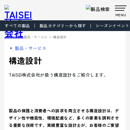
MENU
すべての製品
製品カテゴリーから探す
シーズンイベント
製品・サービス
>
>
HOME
製品・サービス
構造設計
Products
Company
About us
Work
製品・サービス
サステナビ
サステナビ
ビジョン
共育方針
Environment
製品・
会社案
事業案
製品カテゴリから製品を探す
事業案内
構造設計
リティ
リティ
パッケー
ごあいさつ
パッケージ
TAISEIで働
プロダク
フィロソフ
プロダクト
脱プラ製
プロモーシ
企業文
ジ
事業
く人たち
トップメッ
ト
ィ
事業
品
基本方針
ョン事業
特殊加
サービ
内
内
社内イベン
工・装飾
セージ
- パッケージ
- プロダクト
化
> パッケージ事業
TAISEI株式会社が扱う構造設計をご紹介します。
ト・研修・
ス
会社案内
福利厚生
- 脱プラ製品
- 特殊加工・装飾
Sustainability
企業概要
沿革
方針
> プロダクト事業
デザイン事
マテリアル
ブランド事
サステ
- デザイン
- プロモーション
会社案内を詳しく見る
> プロモーション事業
デザイン
業
事業
ブランド
業
マテリア
事業案内
> ごあいさつ
企業文化
企業文化を詳しく見る
プロモー
ル
- ブランド
- マテリアル
ナビリ
拠点情報
> デザイン事業
> コーポレートアイデンティティについて
ション
製品カテ
- アッセンブリー
製品の保護と消費者への訴求を両立させる構造設計は、デ
> マテリアル事業
ティ
パートナ
ゴリーか
> フィロソフィ
> TAISEIで働く人たち
ザイン性や機能性、環境配慮など、多くの要素を調和させ
サステナビリティへの
ー募集
ら探す
> ブランド事業
> ビジョン
への取
マテリアリ
Environment
> 社内イベント・研修・福利厚生
る重要な技術です。実績豊富な設計士が、お客様のご要望
取り組み
シーズンイベントから製品を探す