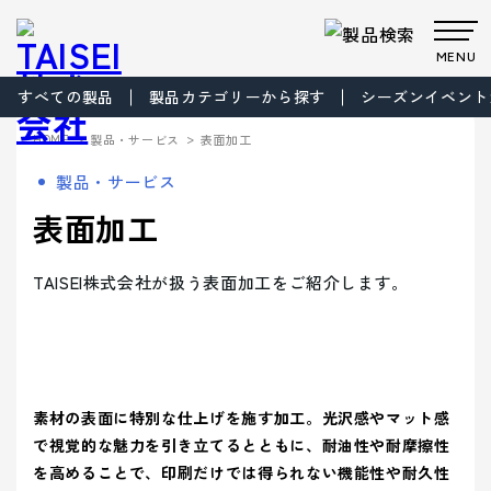
MENU
すべての製品
製品カテゴリーから探す
シーズンイベント
製品・サービス
>
>
HOME
製品・サービス
表面加工
Products
Company
About us
Work
製品・サービス
サステナビ
サステナビ
ビジョン
共育方針
Environment
製品・
会社案
事業案
製品カテゴリから製品を探す
事業案内
表面加工
リティ
リティ
パッケー
ごあいさつ
パッケージ
TAISEIで働
プロダク
フィロソフ
プロダクト
脱プラ製
プロモーシ
企業文
ジ
事業
く人たち
トップメッ
ト
ィ
事業
品
基本方針
ョン事業
特殊加
サービ
内
内
社内イベン
工・装飾
セージ
- パッケージ
- プロダクト
化
> パッケージ事業
TAISEI株式会社が扱う表面加工をご紹介します。
ト・研修・
ス
会社案内
福利厚生
- 脱プラ製品
- 特殊加工・装飾
Sustainability
企業概要
沿革
方針
> プロダクト事業
デザイン事
マテリアル
ブランド事
サステ
- デザイン
- プロモーション
会社案内を詳しく見る
> プロモーション事業
デザイン
業
事業
ブランド
業
マテリア
事業案内
> ごあいさつ
企業文化
企業文化を詳しく見る
プロモー
ル
- ブランド
- マテリアル
ナビリ
拠点情報
> デザイン事業
> コーポレートアイデンティティについて
ション
製品カテ
- アッセンブリー
素材の表面に特別な仕上げを施す加工。光沢感やマット感
> マテリアル事業
ティ
パートナ
ゴリーか
> フィロソフィ
> TAISEIで働く人たち
で視覚的な魅力を引き立てるとともに、耐油性や耐摩擦性
サステナビリティへの
ー募集
ら探す
> ブランド事業
> ビジョン
への取
マテリアリ
Environment
> 社内イベント・研修・福利厚生
を高めることで、印刷だけでは得られない機能性や耐久性
取り組み
シーズンイベントから製品を探す