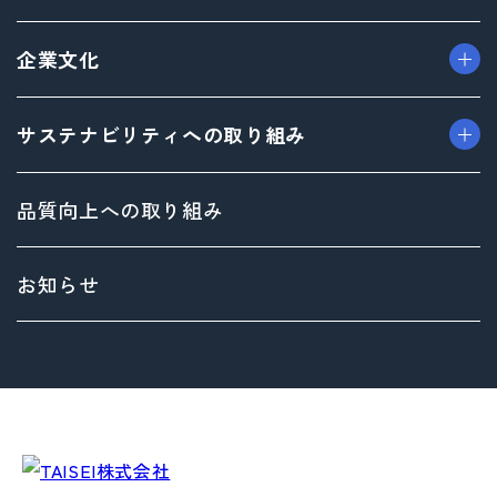
> プロモーション事業
> ごあいさつ（トップメッセージ）
企業文化
> デザイン事業
> フィロソフィ
> マテリアル事業
> ビジョン
> TAISEIで働く人たち
サステナビリティへの取り組み
> ブランド事業
> 企業概要
> 社内イベント・研修・福利厚生
> 沿革
> 共育方針
トップメッセージ
品質向上への取り組み
> 方針
サステナビリティ基本方針
> 拠点情報
マテリアリティ（重要課題）とSDGs
お知らせ
Environment（環境）への取り組み
Social（社会）への取り組み
Governance（ガバナンス）への取り組み