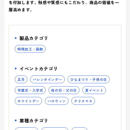
ティ(重要
(環境)
> 企業概要
を付加します。触感や質感にもこだわり、商品の価値を一
> 共育方針
り組み
アッセン
課題)
への取り組
シーズン
層高めます。
ブリー
> 沿革
- 正月
とSDGs
- バレンタインデー
> トップメッセージ
イベント
事業案内を詳しく知る
品質向上への取り組み
> 方針
から探す
- ひなまつり・子供の日
- ホワイトデー
> サステナビリティ基本方針
> 拠点情報
- 卒業式・入学式
- 母の日・父の日
サステナ
> マテリアリティ(重要課題) とSDGs
製品カテゴリ
み
業種から
ビリティ
- 夏イベント
- ハロウィン
コーポレートロゴ
> Environment (環境) への取り組み
探す
への取り
特殊加工・装飾
- クリスマス
> Social (社会) への取り組み
お知らせ
組み
> Governance (ガバナンス) への取り組み
Social (社
Governance
展示会情報
イベントカテゴリ
業種から製品を探す
品質向上
会)
(ガバナン
よくある質問
への取り組
ス)
正月
バレンタインデー
ひなまつり・子供の日
への取り
- ビューティ
- ファッション
への取り組
組み
卒業式・入学式
母の日・父の日
夏イベント
パートナー募集
- フード
製品・サービスを見る
- ヘルスケア
ホワイトデー
ハロウィン
クリスマス
- エンターテインメント
- ライフスタイル
み
- トラベル
- スタディ
み
業種カテゴリ
- パブリック